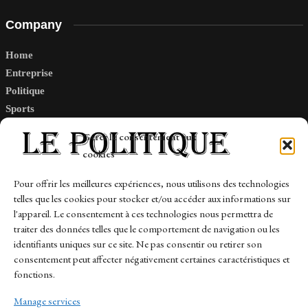
Company
Home
Entreprise
Politique
Sports
Tech
Gérer le consentement aux
Travail
cookies
Finance-Marches
Pour offrir les meilleures expériences, nous utilisons des technologies
telles que les cookies pour stocker et/ou accéder aux informations sur
Links
l'appareil. Le consentement à ces technologies nous permettra de
traiter des données telles que le comportement de navigation ou les
Contact
identifiants uniques sur ce site. Ne pas consentir ou retirer son
Sitemap
consentement peut affecter négativement certaines caractéristiques et
fonctions.
Manage services