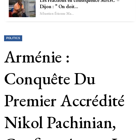
Les réactions en conséquence MHSC –
Dijon : ” On doit…
Sébastien-Étienne Marechal
POLITICS
Arménie :
Conquête Du
Premier Accrédité
Nikol Pachinian,