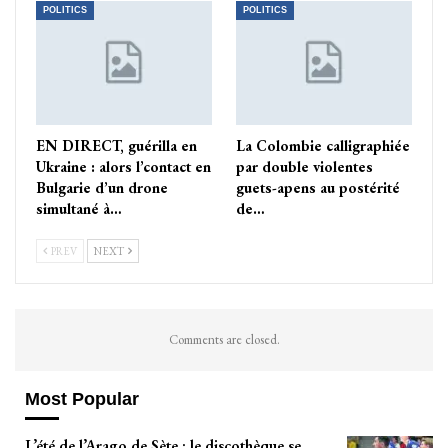
POLITICS
POLITICS
EN DIRECT, guérilla en
La Colombie calligraphiée
Ukraine : alors l’contact en
par double violentes
Bulgarie d’un drone
guets-apens au postérité
simultané à…
de…
PREV
NEXT
Comments are closed.
Most Popular
L’été de l’Arago de Sète : le discothèque se