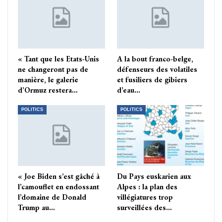
« Tant que les Etats-Unis
A la bout franco-belge,
ne changeront pas de
défenseurs des volatiles
manière, le galerie
et fusiliers de gibiers
d’Ormuz restera…
d’eau…
POLITICS
POLITICS
« Joe Biden s’est gâché à
Du Pays euskarien aux
l’camouflet en endossant
Alpes : la plan des
l’domaine de Donald
villégiatures trop
Trump au…
surveillées des…