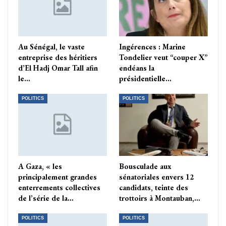
Au Sénégal, le vaste
Ingérences : Marine
entreprise des héritiers
Tondelier veut “couper X”
d’El Hadj Omar Tall afin
endéans la
le…
présidentielle…
POLITICS
POLITICS
A Gaza, « les
Bousculade aux
principalement grandes
sénatoriales envers 12
enterrements collectives
candidats, teinte des
de l’série de la…
trottoirs à Montauban,…
POLITICS
POLITICS