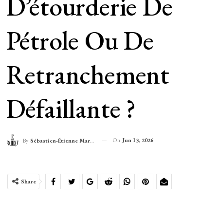
D’étourderie De
Pétrole Ou De
Retranchement
Défaillante ?
On
Jun 13, 2026
By
Sébastien-Étienne Marechal
Share