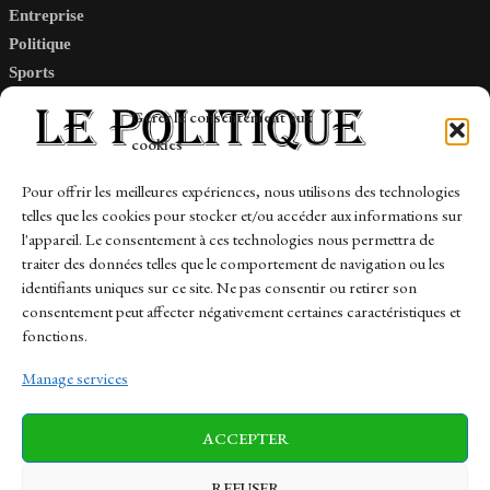
Entreprise
Politique
Sports
Tech
Gérer le consentement aux
Travail
cookies
Finance-Marches
Pour offrir les meilleures expériences, nous utilisons des technologies
telles que les cookies pour stocker et/ou accéder aux informations sur
Links
l'appareil. Le consentement à ces technologies nous permettra de
traiter des données telles que le comportement de navigation ou les
Contact
identifiants uniques sur ce site. Ne pas consentir ou retirer son
consentement peut affecter négativement certaines caractéristiques et
Sitemap
fonctions.
Manage services
News
Finance-Marches
Politics
ACCEPTER
Business
Tech
Health
Sports
Travel
REFUSER