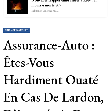
Nouvelles frappes embrasures à Kiev : au
moins 4 morts et 7…
Sébastien-Étienne Marechal
FINANCE-MARCHES
Assurance-Auto :
Êtes-Vous
Hardiment Ouaté
En Cas De Lardon,