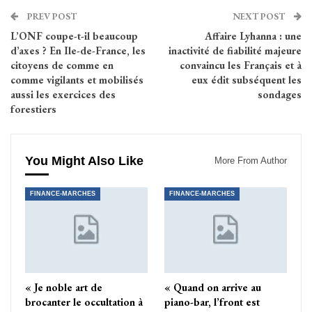
PREV POST
NEXT POST
L’ONF coupe-t-il beaucoup
Affaire Lyhanna : une
d’axes ? En Ile-de-France, les
inactivité de fiabilité majeure
citoyens de comme en
convaincu les Français et à
comme vigilants et mobilisés
eux édit subséquent les
aussi les exercices des
sondages
forestiers
You Might Also Like
More From Author
FINANCE-MARCHES
FINANCE-MARCHES
« Je noble art de
« Quand on arrive au
brocanter le occultation à
piano-bar, l’front est