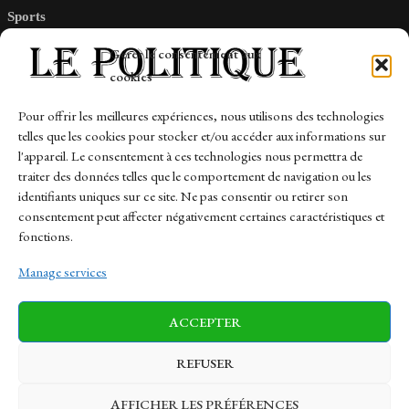
Sports
Tech
Gérer le consentement aux
Travail
cookies
Finance-Marches
Pour offrir les meilleures expériences, nous utilisons des technologies
telles que les cookies pour stocker et/ou accéder aux informations sur
Links
l'appareil. Le consentement à ces technologies nous permettra de
traiter des données telles que le comportement de navigation ou les
Contact
identifiants uniques sur ce site. Ne pas consentir ou retirer son
Sitemap
consentement peut affecter négativement certaines caractéristiques et
fonctions.
Manage services
News
Finance-Marches
Politics
ACCEPTER
Business
Tech
Health
Sports
Travel
REFUSER
AFFICHER LES PRÉFÉRENCES
© 1997-2026 - lepolitique.net. All Rights Reserved.