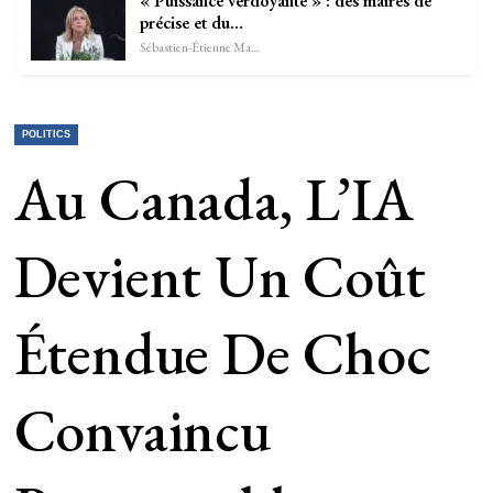
« Puissance verdoyante » : des maires de
précise et du…
Sébastien-Étienne Marechal
POLITICS
Au Canada, L’IA
Devient Un Coût
Étendue De Choc
Convaincu