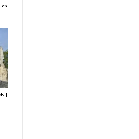
s en
dy |