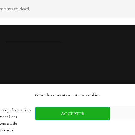
mments are closed.
Gérer le consentement aux cookies
rches
les que les cookies
ACCEPTER
ment à ces
rtement de
irer son
h
Health
Sports
Travel