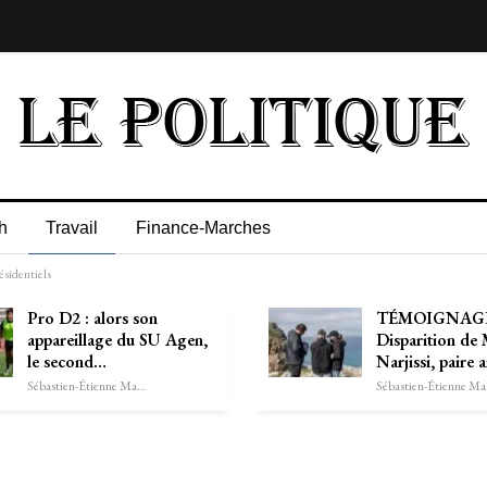
h
Travail
Finance-Marches
ésidentiels
Pro D2 : alors son
TÉMOIGNAG
appareillage du SU Agen,
Disparition de
le second…
Narjissi, paire 
Sébastien-Étienne Marechal
Séb