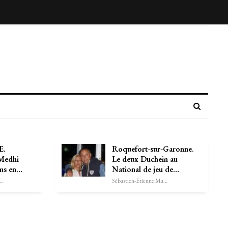
E.
Roquefort-sur-Garonne.
 Medhi
Le deux Duchein au
ans en…
National de jeu de…
astien-Étienne Marechal
Sébastien-Étienne Marechal