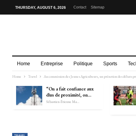
Contact
Sitemap
THURSDAY, AUGUST 6, 2026
Home
Entreprise
Politique
Sports
Tec
Home
Travel
Au commission des Jeunes Agriculteurs, un prénotion des débats pr
“On a fait confiance aux
élus de proximité, on…
Sébastien-Étienne Marechal
TRAVEL