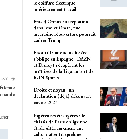
le coiffure électrique
inférieurement travail
Bras d’Ormuz : acceptation
dans Iran et Oman, une
incertaine réouverture pourrait
cadrer Trump
Football : une actualité ère
s’oblige en Espagne ! DAZN
et Disney+ récupèrent les
maîtrises de la Liga au tort de
BeIN Sports
POST
-Étienne
Droite et noyau : un
 demande
déclaration (déjà) découvert
envers 2027
Ingérences étrangères : le
uthor
châssis de Paris oblige une
étude ultérieurement une
culture attentat quelque