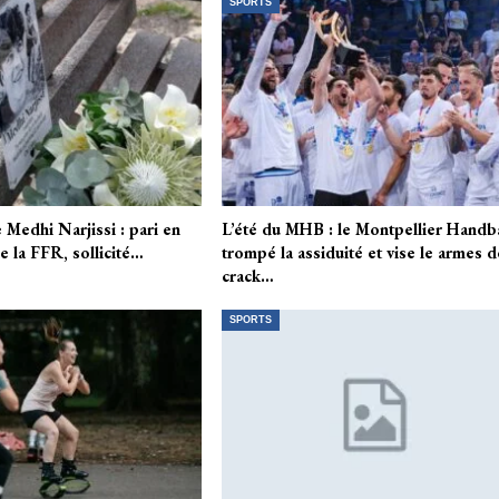
SPORTS
 Medhi Narjissi : pari en
L’été du MHB : le Montpellier Handba
e la FFR, sollicité…
trompé la assiduité et vise le armes d
crack…
SPORTS