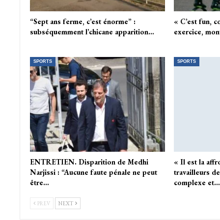
“Sept ans ferme, c’est énorme” :
« C’est fun, c
subséquemment l’chicane apparition…
exercice, mon
SPORTS
SPORTS
ENTRETIEN. Disparition de Medhi
« Il est la aff
Narjissi : “Aucune faute pénale ne peut
travailleurs d
être…
complexe et…
PREV
NEXT