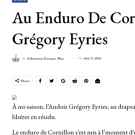
Au Enduro De Corn
Grégory Eyries
On
Jun 9, 2026
By
Sébastien-Étienne Marechal
Share
À mi-saison, l’Audois Grégory Eyries, au drapeau
libérer en résidu.
Le enduro de Cornillon s’est mis à l’moment d’ét