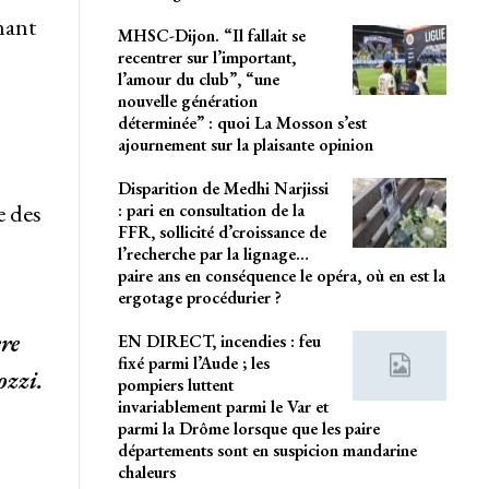
nant
MHSC-Dijon. “Il fallait se
recentrer sur l’important,
l’amour du club”, “une
nouvelle génération
déterminée” : quoi La Mosson s’est
ajournement sur la plaisante opinion
Disparition de Medhi Narjissi
e des
: pari en consultation de la
FFR, sollicité d’croissance de
l’recherche par la lignage…
paire ans en conséquence le opéra, où en est la
ergotage procédurier ?
ère
EN DIRECT, incendies : feu
fixé parmi l’Aude ; les
ozzi.
pompiers luttent
invariablement parmi le Var et
parmi la Drôme lorsque que les paire
départements sont en suspicion mandarine
chaleurs