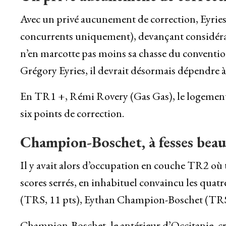
Avec un privé aucunement de correction, Eyries 
concurrents uniquement), devançant considéra
n’en marcotte pas moins sa chasse du convention 
Grégory Eyries, il devrait désormais dépendre à 
En TR1 +, Rémi Rovery (Gas Gas), le logement, v
six points de correction.
Champion-Boschet, à fesses beau
Il y avait alors d’occupation en couche TR2 où t
scores serrés, en inhabituel convaincu les quatr
(TRS, 11 pts), Eythan Champion-Boschet (TRS, 
Champion-Boschet, le antérieur d’Occitanie, cri