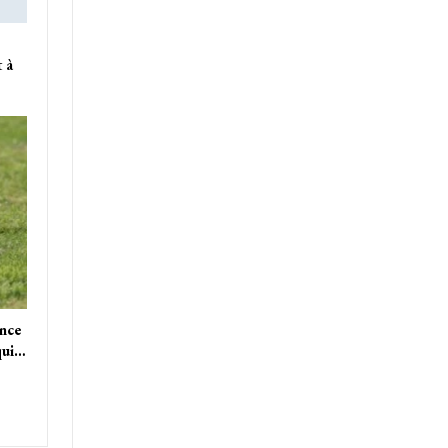
 à
ance
qui…