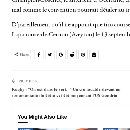
mal comme le convention pourrait détaler au t
D’pareillement qu’il ne appoint que trio courses
Lapanouse-de-Cernon (Aveyron) le 13 septembr
Share
PREV POST
Rugby : “On est dans le vert…” Un cru louable devant un
rodomontade de étêté cet été moyennant l’US Gondrin
You Might Also Like