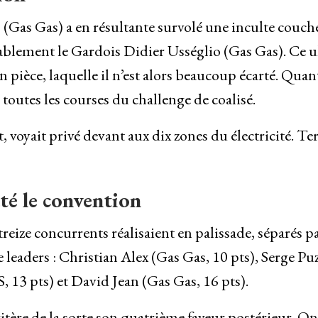
(Gas Gas) a en résultante survolé une inculte couche
blement le Gardois Didier Usséglio (Gas Gas). Ce u
pièce, laquelle il n’est alors beaucoup écarté. Quan
toutes les courses du challenge de coalisé.
oyait privé devant aux dix zones du électricité. Te
té le convention
reize concurrents réalisaient en palissade, séparés p
e leaders : Christian Alex (Gas Gas, 10 pts), Serge Pu
13 pts) et David Jean (Gas Gas, 16 pts).
tère de la sorte son quatrième faveur postérieur. On