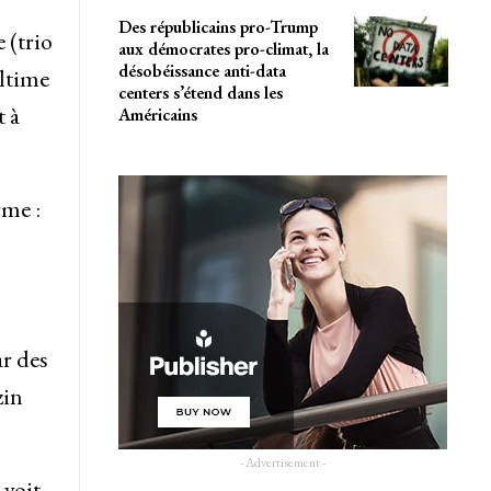
Des républicains pro-Trump
 (trio
aux démocrates pro-climat, la
désobéissance anti-data
ltime
centers s’étend dans les
t à
Américains
rme :
ar des
zin
- Advertisement -
 voit