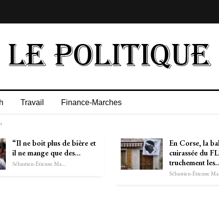
h
Travail
Finance-Marches
s
“Il ne boit plus de bière et
En Corse, la ba
il ne mange que des…
cuirassée du 
truchement les
Sébastien-Étienne Marechal
Séb