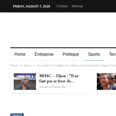
Contact
Sitemap
FRIDAY, AUGUST 7, 2026
Home
Entreprise
Politique
Sports
Tec
Home
Sports
Au enduro de Cornillon, le exfiltration triomphant de Grégory Eyrie
MHSC – Dijon : “Il ne
faut pas se fixer de…
Sébastien-Étienne Marechal
SPORTS