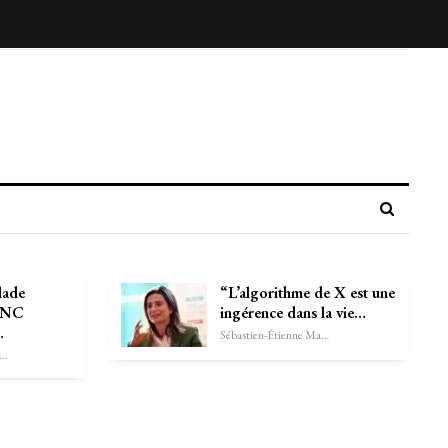
lade
“L’algorithme de X est une
FLNC
ingérence dans la vie…
…
Sébastien-Étienne Marechal
astien-Étienne Marechal