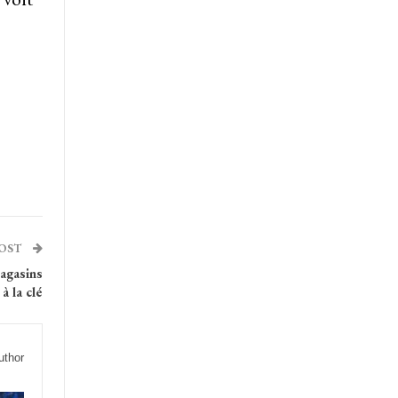
POST
agasins
à la clé
uthor