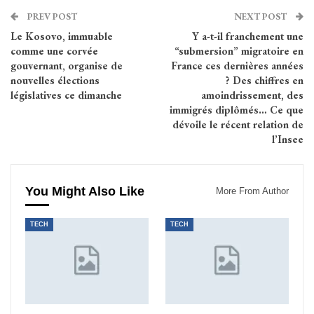
PREV POST
NEXT POST
Le Kosovo, immuable
Y a-t-il franchement une
comme une corvée
“submersion” migratoire en
gouvernant, organise de
France ces dernières années
nouvelles élections
? Des chiffres en
législatives ce dimanche
amoindrissement, des
immigrés diplômés… Ce que
dévoile le récent relation de
l’Insee
You Might Also Like
More From Author
TECH
TECH