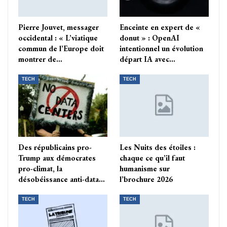
Pierre Jouvet, messager
Enceinte en expert de «
occidental : « L’viatique
donut » : OpenAI
commun de l’Europe doit
intentionnel un évolution
montrer de…
départ IA avec…
TECH
TECH
Des républicains pro-
Les Nuits des étoiles :
Trump aux démocrates
chaque ce qu’il faut
pro-climat, la
humanisme sur
désobéissance anti-data…
l’brochure 2026
TECH
TECH