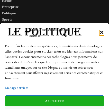
Home
Entreprise
Politique
Sports
Tech
Gérer le consentement aux
Travail
cookies
Finance-Marches
Pour offrir les meilleures expériences, nous utilisons des technologies
telles que les cookies pour stocker et/ou accéder aux informations sur
Links
l'appareil. Le consentement à ces technologies nous permettra de
traiter des données telles que le comportement de navigation ou les
Contact
identifiants uniques sur ce site. Ne pas consentir ou retirer son
Sitemap
consentement peut affecter négativement certaines caractéristiques et
fonctions.
Manage services
News
Finance-Marches
Politics
ACCEPTER
Business
Tech
Health
Sports
Travel