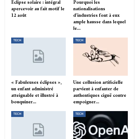
Eclipse solaire : intégral
Pourquoi les
apercevoir au fait motif le
nationalisations
12 août
d’industries font à eux
ample hausse dans lequel
le…
TECH
TECH
« Fabuleuses éclipses »,
Une collusion artificielle
un enfant administré
parvient à enfanter de
atteignable et illustré à
authentiques ciguë contre
bouquiner…
empoigner…
TECH
TECH