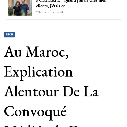
PORTRAIT. “Quand j’allais chez mes
clients, j’étais en…
Sébastien-Étienne Marechal
TECH
Au Maroc,
Explication
Alentour De La
Convoqué