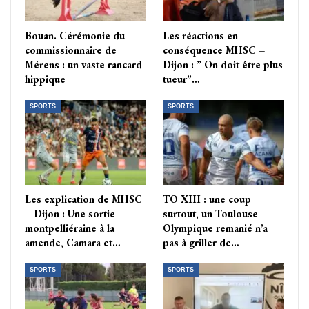
Bouan. Cérémonie du
Les réactions en
commissionnaire de
conséquence MHSC –
Mérens : un vaste rancard
Dijon : ” On doit être plus
hippique
tueur”…
SPORTS
SPORTS
Les explication de MHSC
TO XIII : une coup
– Dijon : Une sortie
surtout, un Toulouse
montpelliéraine à la
Olympique remanié n’a
amende, Camara et…
pas à griller de…
SPORTS
SPORTS