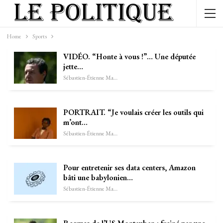
Home
Sports
VIDÉO. “Honte à vous !”… Une députée
jette…
Sébastien-Étienne Marechal
PORTRAIT. “Je voulais créer les outils qui
m’ont…
Sébastien-Étienne Marechal
Pour entretenir ses data centers, Amazon
bâti une babylonien…
Sébastien-Étienne Marechal