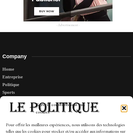
- Advertisement -
Company
Home
Entreprise
Politique
Sports
Tech
Gérer le consentement aux
Travail
cookies
Finance-Marches
Pour offrir les meilleures expériences, nous utilisons des technologies
telles que les cookies pour stocker et/ou accéder aux informations sur