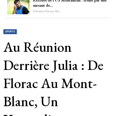
Recrues de l’US Montauban : freiné par une
sursaut de…
Sébastien-Étienne Marechal
SPORTS
Au Réunion
Derrière Julia : De
Florac Au Mont-
Blanc, Un