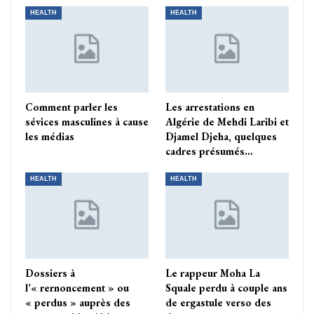
HEALTH
HEALTH
Comment parler les
Les arrestations en
sévices masculines à cause
Algérie de Mehdi Laribi et
les médias
Djamel Djeha, quelques
cadres présumés…
HEALTH
HEALTH
Dossiers à
Le rappeur Moha La
l’« rernoncement » ou
Squale perdu à couple ans
« perdus » auprès des
de ergastule verso des