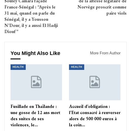
Souley Camara façade
de la altesse légataire de
France-Sénégal : “Après le
Norvège proscrit comme
31 mai, quand on parle du
paire viols
Sénégal, il y a Youssou
N’Dour, il y a aussi El Hadji
Diouf”
You Might Also Like
More From Author
HEALTH
HEALTH
Fusillade en Thaïlande :
Accueil d’obligation :
une gosse de 12 ans mort
l’Etat consacré à renverser
des suites de ses
alors de 500 000 euros à
violences, le…
la coin…