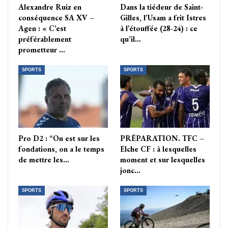
Alexandre Ruiz en
Dans la tiédeur de Saint-
conséquence SA XV –
Gilles, l’Usam a frit Istres
Agen : « C’est
à l’étouffée (28-24) : ce
préférablement
qu’il…
prometteur …
SPORTS
SPORTS
Pro D2 : “On est sur les
PRÉPARATION. TFC –
fondations, on a le temps
Elche CF : à lesquelles
de mettre les…
moment et sur lesquelles
jonc…
SPORTS
SPORTS