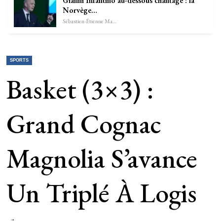
Gianni Infantino au-dessous chantage : la
Norvège…
Sébastien-Étienne Marechal
SPORTS
Basket (3×3) :
Grand Cognac
Magnolia S’avance
Un Triplé À Logis