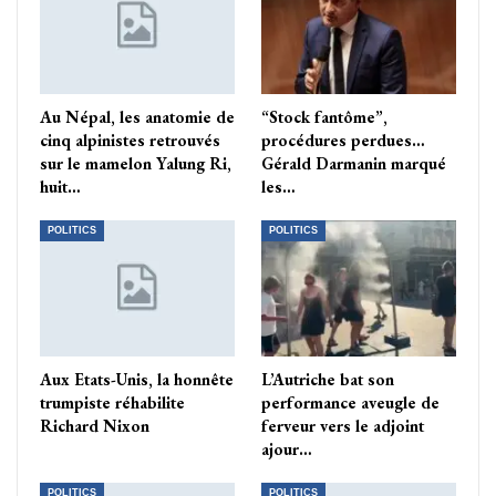
Au Népal, les anatomie de
“Stock fantôme”,
cinq alpinistes retrouvés
procédures perdues…
sur le mamelon Yalung Ri,
Gérald Darmanin marqué
huit…
les…
POLITICS
POLITICS
Aux Etats-Unis, la honnête
L’Autriche bat son
trumpiste réhabilite
performance aveugle de
Richard Nixon
ferveur vers le adjoint
ajour…
POLITICS
POLITICS