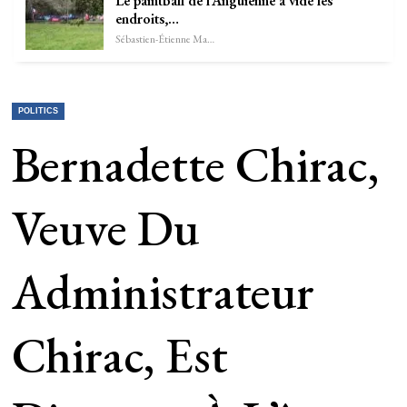
Le paintball de l’Anguienne a vidé les
endroits,…
Sébastien-Étienne Marechal
POLITICS
Bernadette Chirac,
Veuve Du
Administrateur
Chirac, Est