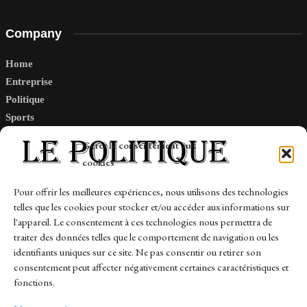
Company
Home
Entreprise
Politique
Sports
Tech
Gérer le consentement aux
Travail
cookies
Finance-Marches
Pour offrir les meilleures expériences, nous utilisons des technologies
telles que les cookies pour stocker et/ou accéder aux informations sur
Links
l'appareil. Le consentement à ces technologies nous permettra de
traiter des données telles que le comportement de navigation ou les
Contact
identifiants uniques sur ce site. Ne pas consentir ou retirer son
Sitemap
consentement peut affecter négativement certaines caractéristiques et
fonctions.