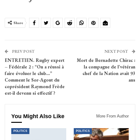
Share
PREV POST
NEXT POST
ENTRETIEN. Rugby expert
Mort de Bernadette Chirac :
– Fédérale 2 : “On a réussi à
la compagne de l’vétéran
faire évoluer le club…”
chef de la Nation avait 93
Comment le Sor-Agout du
ans
coprésident Raymond Frède
est-il devenu si effectif ?
You Might Also Like
More From Author
POLITICS
POLITICS