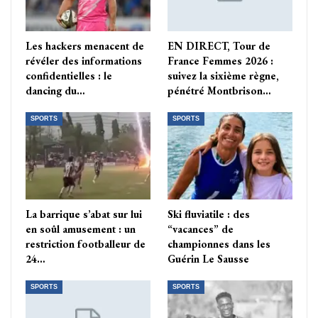
Les hackers menacent de
EN DIRECT, Tour de
révéler des informations
France Femmes 2026 :
confidentielles : le
suivez la sixième règne,
dancing du…
pénétré Montbrison…
SPORTS
SPORTS
La barrique s’abat sur lui
Ski fluviatile : des
en soûl amusement : un
“vacances” de
restriction footballeur de
championnes dans les
24…
Guérin Le Sausse
SPORTS
SPORTS