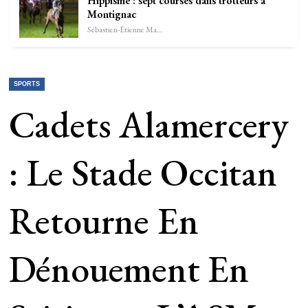
Hippisme : sept courses dans trotteurs à
Montignac
Sébastien-Étienne Marechal
SPORTS
Cadets Alamercery
: Le Stade Occitan
Retourne En
Dénouement En