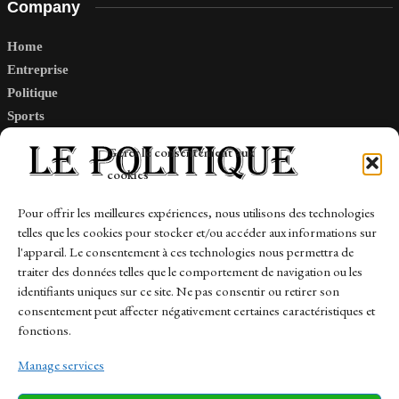
Company
Home
Entreprise
Politique
Sports
Tech
Gérer le consentement aux
Travail
cookies
Finance-Marches
Pour offrir les meilleures expériences, nous utilisons des technologies
telles que les cookies pour stocker et/ou accéder aux informations sur
Links
l'appareil. Le consentement à ces technologies nous permettra de
traiter des données telles que le comportement de navigation ou les
Contact
identifiants uniques sur ce site. Ne pas consentir ou retirer son
Sitemap
consentement peut affecter négativement certaines caractéristiques et
fonctions.
Manage services
News
Finance-Marches
Politics