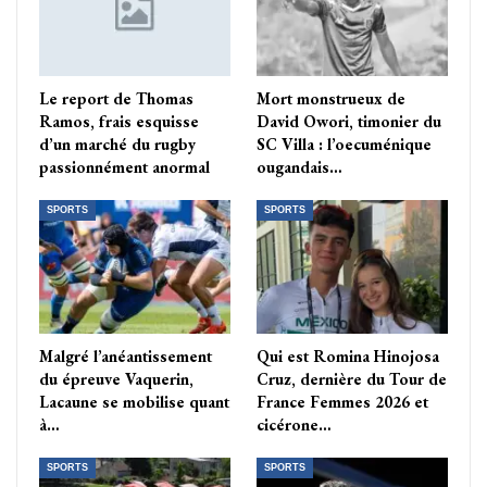
Le report de Thomas
Mort monstrueux de
Ramos, frais esquisse
David Owori, timonier du
d’un marché du rugby
SC Villa : l’oecuménique
passionnément anormal
ougandais…
SPORTS
SPORTS
Malgré l’anéantissement
Qui est Romina Hinojosa
du épreuve Vaquerin,
Cruz, dernière du Tour de
Lacaune se mobilise quant
France Femmes 2026 et
à…
cicérone…
SPORTS
SPORTS