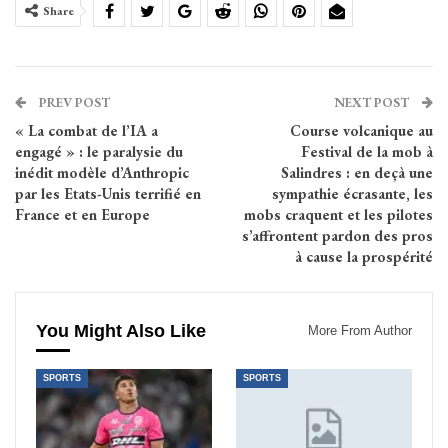
Share
PREV POST
NEXT POST
« La combat de l’IA a
Course volcanique au
engagé » : le paralysie du
Festival de la mob à
inédit modèle d’Anthropic
Salindres : en deçà une
par les Etats-Unis terrifié en
sympathie écrasante, les
France et en Europe
mobs craquent et les pilotes
s’affrontent pardon des pros
à cause la prospérité
You Might Also Like
More From Author
SPORTS
SPORTS