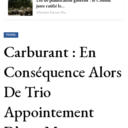
Loi de planification guerrier : le Conseil
juste ratifié le…
Sébastien-Étienne Marechal
TRAVEL
Carburant : En
Conséquence Alors
De Trio
Appointement