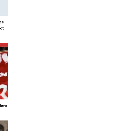
es
et
lère