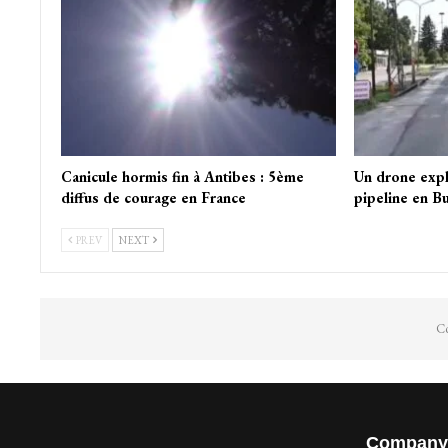
Canicule hormis fin à Antibes : 5ème
Un drone exp
diffus de courage en France
pipeline en Bu
PREV
NEXT
Co
Company