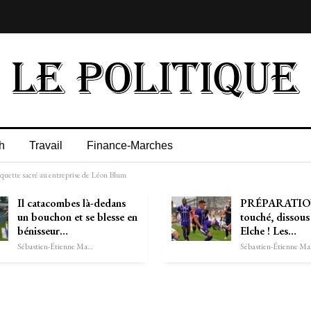
h
Travail
Finance-Marches
aquette sacré au entreprise de Léon Blum
Il catacombes là-dedans
PRÉPARATION
un bouchon et se blesse en
touché, dissous
bénisseur…
Elche ! Les…
Sébastien-Étienne Marechal
Séb