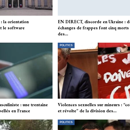
: la orientation
EN DIRECT, discorde en Ukraine : d
 le software
échanges de frappes font cinq morts 
des…
POLITICS
culiniste : une trentaine
Violences sexuelles sur mineurs : “co
pellés en France
et révolte” de la division des…
POLITICS