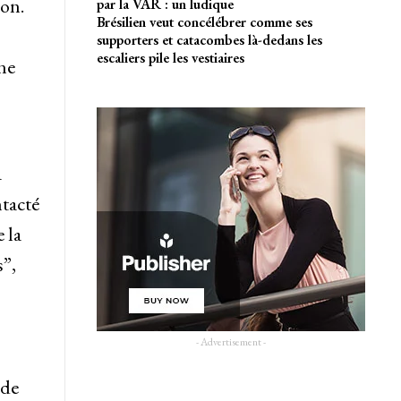
ion.
par la VAR : un ludique
Brésilien veut concélébrer comme ses
supporters et catacombes là-dedans les
escaliers pile les vestiaires
ne
a
tacté
 la
s”,
- Advertisement -
 de