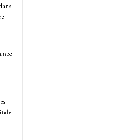
 dans
re
ience
es
itale