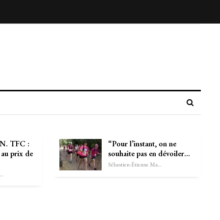
. TFC :
“Pour l’instant, on ne
 au prix de
souhaite pas en dévoiler…
Sébastien-Étienne Marechal
astien-Étienne Marechal