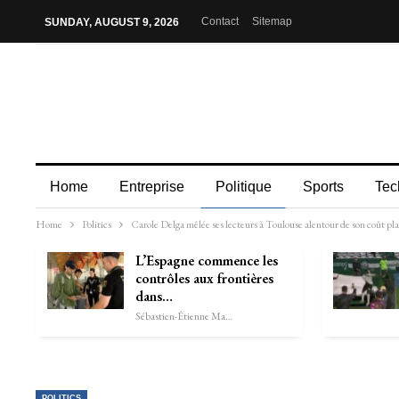
Contact
Sitemap
SUNDAY, AUGUST 9, 2026
Home
Entreprise
Politique
Sports
Tec
Home
Politics
Carole Delga mêlée ses lecteurs à Toulouse alentour de son coût pl
L’Espagne commence les
contrôles aux frontières
dans…
Sébastien-Étienne Marechal
POLITICS