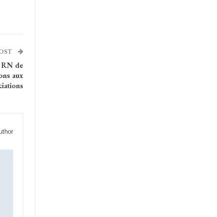
POST
e RN de
ons aux
ciations
uthor