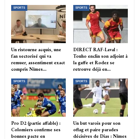
SPORTS
SPORTS
Un ristourne acquis, une
DIRECT RAF-Laval :
fan sectorisé qui va
Touho enclin son adjoint à
remuer, assentiment exact
la gaffe et Rodez se
compris Nîmes…
retrouve déjà en…
SPORTS
SPORTS
Pro D2 (partie affable) :
Un but varois pour son
Colomiers confirme ses
oflag et paire parades
bonnes pacte en
décisives de Dias : Nîmes