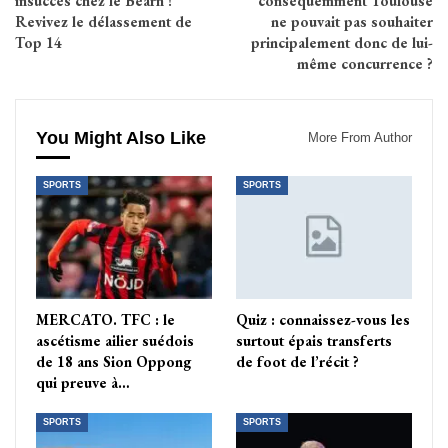
insuccès chez le Béarn !
conséquemment Toulouse
Revivez le délassement de
ne pouvait pas souhaiter
Top 14
principalement donc de lui-
même concurrence ?
You Might Also Like
More From Author
SPORTS
SPORTS
MERCATO. TFC : le
Quiz : connaissez-vous les
ascétisme ailier suédois
surtout épais transferts
de 18 ans Sion Oppong
de foot de l’récit ?
qui preuve à…
SPORTS
SPORTS