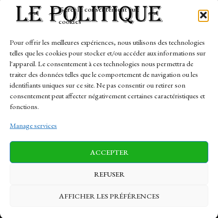
Tech
Gérer le consentement aux
Travail
cookies
Finance-Marches
Pour offrir les meilleures expériences, nous utilisons des technologies
telles que les cookies pour stocker et/ou accéder aux informations sur
Links
l'appareil. Le consentement à ces technologies nous permettra de
traiter des données telles que le comportement de navigation ou les
Contact
identifiants uniques sur ce site. Ne pas consentir ou retirer son
Sitemap
consentement peut affecter négativement certaines caractéristiques et
fonctions.
Manage services
News
Finance-Marches
Politics
ACCEPTER
Business
Tech
Health
Sports
Travel
REFUSER
AFFICHER LES PRÉFÉRENCES
© 1997-2026 - lepolitique.net. All Rights Reserved.