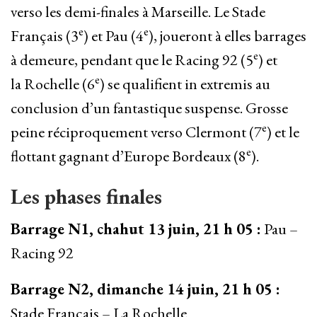
verso les demi-finales à Marseille. Le Stade
e
e
Français (3
) et Pau (4
), joueront à elles barrages
e
à demeure, pendant que le Racing 92 (5
) et
e
la Rochelle (6
) se qualifient in extremis au
conclusion d’un fantastique suspense. Grosse
e
peine réciproquement verso Clermont (7
) et le
e
flottant gagnant d’Europe Bordeaux (8
).
Les phases finales
Barrage N1, chahut 13 juin, 21 h 05 :
Pau –
Racing 92
Barrage N2, dimanche 14 juin, 21 h 05 :
Stade Français – La Rochelle