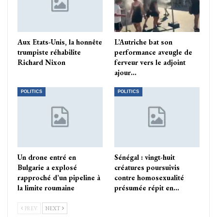
Aux Etats-Unis, la honnête
L’Autriche bat son
trumpiste réhabilite
performance aveugle de
Richard Nixon
ferveur vers le adjoint
ajour…
POLITICS
POLITICS
Un drone entré en
Sénégal : vingt-huit
Bulgarie a explosé
créatures poursuivis
rapproché d’un pipeline à
contre homosexualité
la limite roumaine
présumée répit en…
PREV
NEXT