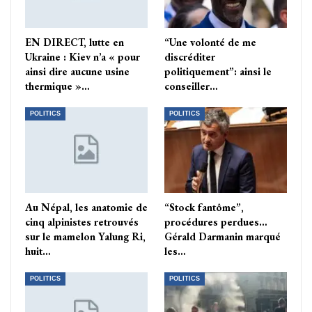
EN DIRECT, lutte en
“Une volonté de me
Ukraine : Kiev n’a « pour
discréditer
ainsi dire aucune usine
politiquement”: ainsi le
thermique »…
conseiller…
POLITICS
POLITICS
Au Népal, les anatomie de
“Stock fantôme”,
cinq alpinistes retrouvés
procédures perdues…
sur le mamelon Yalung Ri,
Gérald Darmanin marqué
huit…
les…
POLITICS
POLITICS