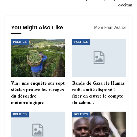
occitan
You Might Also Like
More From Author
POLITICS
POLITICS
Vin : une enquête sur sept
Bande de Gaza : le Hamas
siècles prouve les ravages
redit entité disposé à
du désordre
fixer en œuvre le compte
météorologique
de calme…
POLITICS
POLITICS