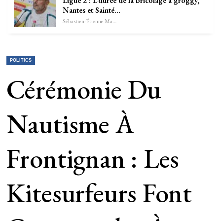
Ligue 2 : L’durée de la bricolage a groggy,
Nantes et Sainté…
Sébastien-Étienne Marechal
POLITICS
Cérémonie Du
Nautisme À
Frontignan : Les
Kitesurfeurs Font