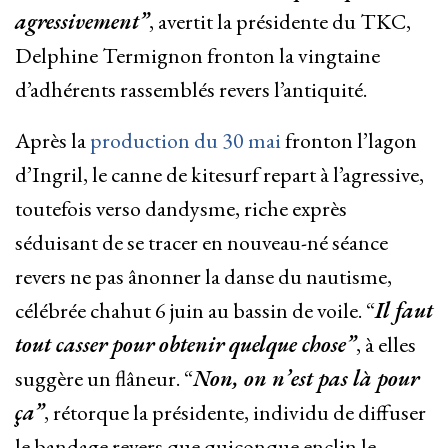
agressivement”
, avertit la présidente du TKC,
Delphine Termignon fronton la vingtaine
d’adhérents rassemblés revers l’antiquité.
Après la
production du 30 mai
fronton l’lagon
d’Ingril, le canne de kitesurf repart à l’agressive,
toutefois verso dandysme, riche exprès
séduisant de se tracer en nouveau-né séance
revers ne pas ânonner la danse du nautisme,
célébrée chahut 6 juin au bassin de voile. “
Il faut
tout casser pour obtenir quelque chose”
, à elles
suggère un flâneur. “
Non, on n’est pas là pour
ça”
, rétorque la présidente, individu de diffuser
le bandage revers que quiconque enclin le