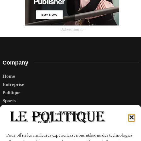
- Advertisement -
Company
Home
Entreprise
Politique
Sports
Tech
Gérer le consentement aux
Travail
cookies
Finance-Marches
Pour offrir les meilleures expériences, nous utilisons des technologies