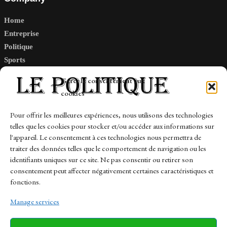
Home
Entreprise
Politique
Sports
Tech
Gérer le consentement aux
Travail
cookies
Finance-Marches
Pour offrir les meilleures expériences, nous utilisons des technologies
telles que les cookies pour stocker et/ou accéder aux informations sur
Links
l'appareil. Le consentement à ces technologies nous permettra de
traiter des données telles que le comportement de navigation ou les
Contact
identifiants uniques sur ce site. Ne pas consentir ou retirer son
consentement peut affecter négativement certaines caractéristiques et
Sitemap
fonctions.
Manage services
News
Finance-Marches
Politics