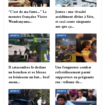
“C’est de ma faute…” La
Joutes : une vivacité
monstre française Victor
assidûment divine à Sète,
Wembanyama…
et ceci conte cinquante
ans que ça…
SPORTS
SPORTS
Il catacombes là-dedans
Une fougueuse combat
un bouchon et se blesse
refroidissement parmi
en bénisseur un but… bref
supporters en prégnante
aucun…
rue : tribune de…
SPORTS
SPORTS