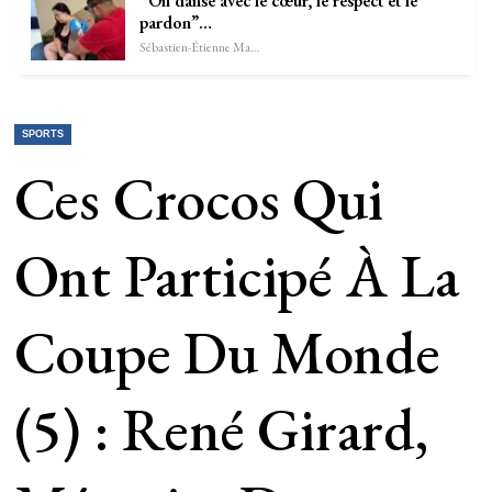
“On danse avec le cœur, le respect et le
pardon”…
Sébastien-Étienne Marechal
SPORTS
Ces Crocos Qui
Ont Participé À La
Coupe Du Monde
(5) : René Girard,