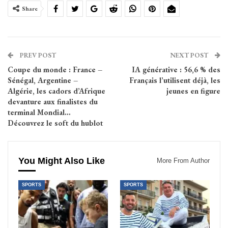
Share
PREV POST
NEXT POST
Coupe du monde : France –
IA générative : 56,6 % des
Sénégal, Argentine –
Français l’utilisent déjà, les
Algérie, les cadors d’Afrique
jeunes en figure
devanture aux finalistes du
terminal Mondial…
Découvrez le soft du hublot
You Might Also Like
More From Author
SPORTS
SPORTS