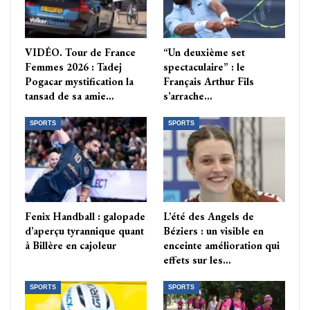
VIDÉO. Tour de France
“Un deuxième set
Femmes 2026 : Tadej
spectaculaire” : le
Pogacar mystification la
Français Arthur Fils
tansad de sa amie…
s’arrache…
SPORTS
SPORTS
Fenix Handball : galopade
L’été des Angels de
d’aperçu tyrannique quant
Béziers : un visible en
à Billère en cajoleur
enceinte amélioration qui
effets sur les…
SPORTS
SPORTS