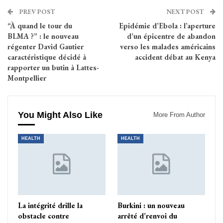
PREV POST
NEXT POST
“À quand le tour du
Epidémie d’Ebola : l’aperture
BLMA ?” : le nouveau
d’un épicentre de abandon
régenter David Gautier
verso les malades américains
caractéristique décidé à
accident débat au Kenya
rapporter un butin à Lattes-
Montpellier
You Might Also Like
More From Author
HEALTH
HEALTH
La intégrité drille la
Burkini : un nouveau
obstacle contre
arrêté d’renvoi du