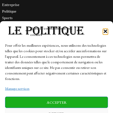
Entreprise
Politique
Sports
Tech
Gérer le consentement aux
Travail
cookies
Finance-Marches
Pour offrir les meilleures expériences, nous utilisons des technologies
telles que les cookies pour stocker et/ou accéder aux informations sur
Links
l'appareil. Le consentement à ces technologies nous permettra de
traiter des données telles que le comportement de navigation ou les
Contact
identifiants uniques sur ce site. Ne pas consentir ou retirer son
Sitemap
consentement peut affecter négativement certaines caractéristiques et
fonctions.
Manage services
News
Finance-Marches
Politics
ACCEPTER
Business
Tech
Health
Sports
Travel