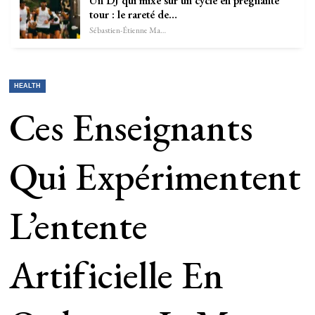
Un DJ qui mixe sur un cycle en prégnante
tour : le rareté de…
Sébastien-Étienne Marechal
HEALTH
Ces Enseignants
Qui Expérimentent
L’entente
Artificielle En