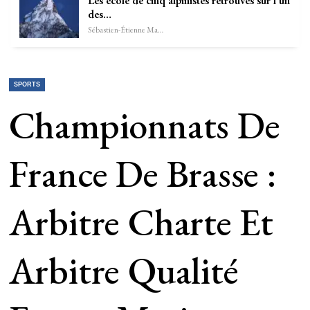
Les école de cinq alpinistes retrouvés sur l’un
des…
Sébastien-Étienne Marechal
SPORTS
Championnats De
France De Brasse :
Arbitre Charte Et
Arbitre Qualité