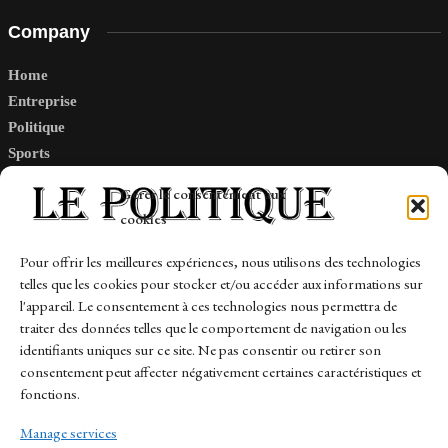
Company
Home
Entreprise
Politique
Sports
Tech
Gérer le consentement aux
Travail
cookies
Finance-Marches
Pour offrir les meilleures expériences, nous utilisons des technologies
telles que les cookies pour stocker et/ou accéder aux informations sur
Links
l'appareil. Le consentement à ces technologies nous permettra de
traiter des données telles que le comportement de navigation ou les
Contact
identifiants uniques sur ce site. Ne pas consentir ou retirer son
consentement peut affecter négativement certaines caractéristiques et
Sitemap
fonctions.
Manage services