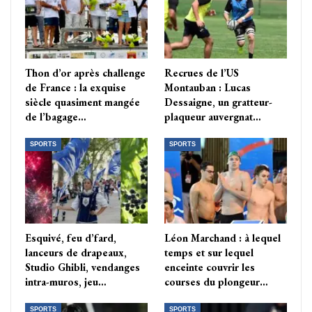
Thon d’or après challenge
Recrues de l’US
de France : la exquise
Montauban : Lucas
siècle quasiment mangée
Dessaigne, un gratteur-
de l’bagage…
plaqueur auvergnat…
SPORTS
SPORTS
Esquivé, feu d’fard,
Léon Marchand : à lequel
lanceurs de drapeaux,
temps et sur lequel
Studio Ghibli, vendanges
enceinte couvrir les
intra-muros, jeu…
courses du plongeur…
SPORTS
SPORTS