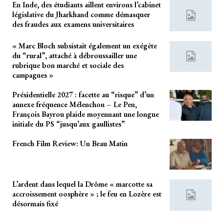
En Inde, des étudiants aillent environs l’cabinet
législative du Jharkhand comme démasquer
des fraudes aux examens universitaires
« Marc Bloch subsistait également un exégète
du “rural”, attaché à débroussailler une
rubrique bon marché et sociale des
campagnes »
Présidentielle 2027 : facette au “risque” d’un
annexe fréquence Mélenchon – Le Pen,
François Bayrou plaide moyennant une longue
initiale du PS “jusqu’aux gaullistes”
French Film Review: Un Beau Matin
L’ardent dans lequel la Drôme « marcotte sa
accroissement oosphère » ; le feu en Lozère est
désormais fixé