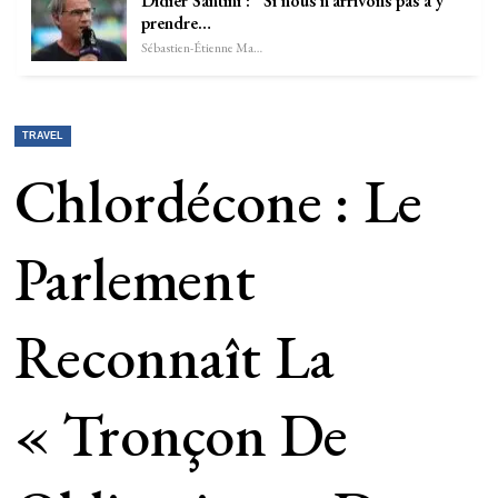
Didier Santini : “Si nous n’arrivons pas à y
prendre…
Sébastien-Étienne Marechal
TRAVEL
Chlordécone : Le
Parlement
Reconnaît La
« Tronçon De