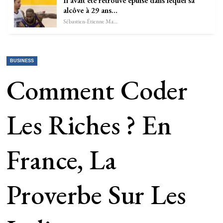
Il avait été retrouvé épuisé dans lequel sa
alcôve à 29 ans…
Sébastien-Étienne Marechal
BUSINESS
Comment Coder
Les Riches ? En
France, La
Proverbe Sur Les