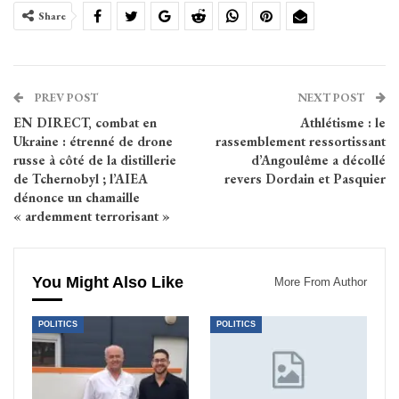
Share
PREV POST
NEXT POST
EN DIRECT, combat en
Athlétisme : le
Ukraine : étrenné de drone
rassemblement ressortissant
russe à côté de la distillerie
d’Angoulême a décollé
de Tchernobyl ; l’AIEA
revers Dordain et Pasquier
dénonce un chamaille
« ardemment terrorisant »
You Might Also Like
More From Author
POLITICS
POLITICS