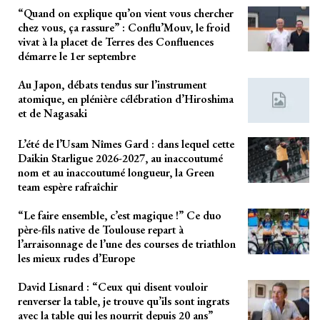
“Quand on explique qu’on vient vous chercher
chez vous, ça rassure” : Conflu’Mouv, le froid
vivat à la placet de Terres des Confluences
démarre le 1er septembre
Au Japon, débats tendus sur l’instrument
atomique, en plénière célébration d’Hiroshima
et de Nagasaki
L’été de l’Usam Nîmes Gard : dans lequel cette
Daikin Starligue 2026-2027, au inaccoutumé
nom et au inaccoutumé longueur, la Green
team espère rafraîchir
“Le faire ensemble, c’est magique !” Ce duo
père-fils native de Toulouse repart à
l’arraisonnage de l’une des courses de triathlon
les mieux rudes d’Europe
David Lisnard : “Ceux qui disent vouloir
renverser la table, je trouve qu’ils sont ingrats
avec la table qui les nourrit depuis 20 ans”