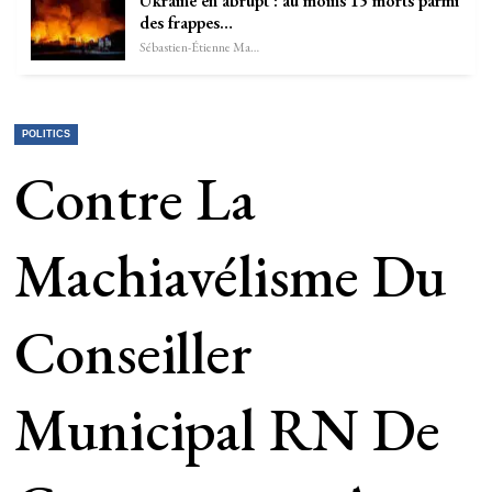
Ukraine en abrupt : au moins 15 morts parmi
des frappes…
Sébastien-Étienne Marechal
POLITICS
Contre La
Machiavélisme Du
Conseiller
Municipal RN De