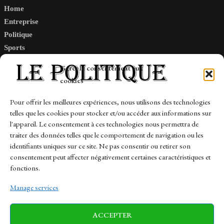
Home
Entreprise
Politique
Sports
Tech
Gérer le consentement aux
Travail
cookies
Finance-Marches
Pour offrir les meilleures expériences, nous utilisons des technologies
telles que les cookies pour stocker et/ou accéder aux informations sur
Links
l'appareil. Le consentement à ces technologies nous permettra de
traiter des données telles que le comportement de navigation ou les
Contact
identifiants uniques sur ce site. Ne pas consentir ou retirer son
Sitemap
consentement peut affecter négativement certaines caractéristiques et
fonctions.
Manage services
News
Finance-Marches
Politics
ACCEPTER