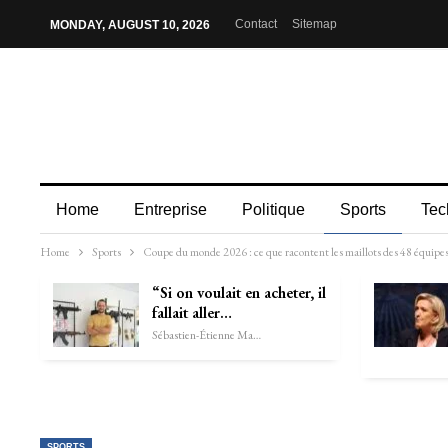
Contact
Sitemap
MONDAY, AUGUST 10, 2026
Home
Entreprise
Politique
Sports
Tec
Home
Sports
Coupe du monde 2026 : ce que racontent les maillots des 48 équipe
“Si on voulait en acheter, il
fallait aller…
Sébastien-Étienne Marechal
SPORTS