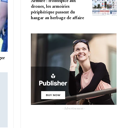
Armure : frontispice aux
drones, les armoiries
périphérique passent du
hangar au herbage de affaire
ger
- Advertisement -