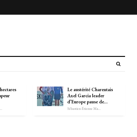
 hectares
Le austérité Charentais
vapeur
Axel Garcia leader
d’Europe pause de…
astien-Étienne Marechal
Sébastien-Étienne Marechal