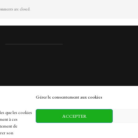
mments are closed.
Gérer le consentement aux cookies
rches
les que les cookies
ACCEPTER
ment à ces
rtement de
irer son
h
Health
Sports
Travel