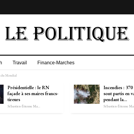
h
Travail
Finance-Marches
s du Mondial
Présidentielle : le RN
Incendies : 370
façade à ses maires francs-
sont partis en 
tireurs
pendant la…
Sébastien-Étienne Marechal
Séb