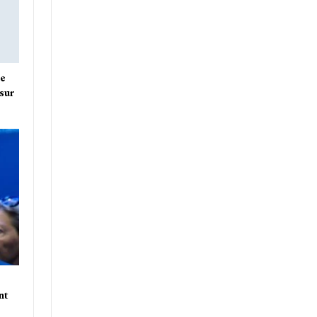
ne
sur
nt