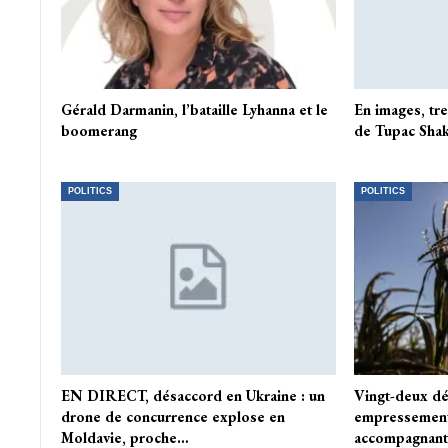
Gérald Darmanin, l’bataille Lyhanna et le
En images, tre
boomerang
de Tupac Shak
POLITICS
POLITICS
EN DIRECT, désaccord en Ukraine : un
Vingt-deux dé
drone de concurrence explose en
empressement 
Moldavie, proche…
accompagnan