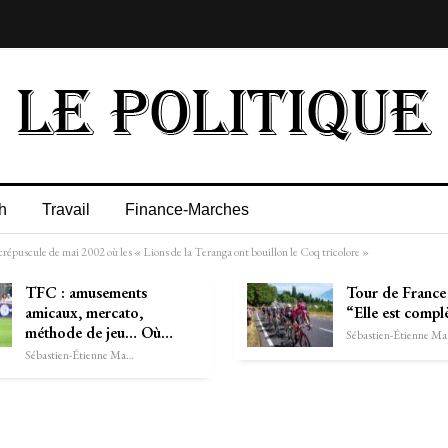
h
Travail
Finance-Marches
épuscule de mai 2002 où les « Lions de la Teranga ont bouillon le Coq tricolore »
TFC : amusements
Tour de France
amicaux, mercato,
“Elle est comp
méthode de jeu… Où…
Séb
Sébastien-Étienne Marechal