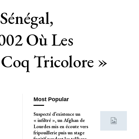
Sénégal,
2002 Où Les
 Coq Tricolore »
Most Popular
Suspecté d’existence un
« infiltré », un Afghan de
Lourdes mis en écoute vers
fripouillerie puis un stage
fugitif pendant les talibans