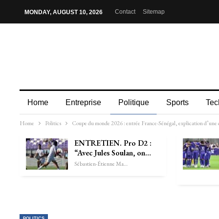
Contact
Sitemap
MONDAY, AUGUST 10, 2026
Home
Entreprise
Politique
Sports
Tec
Home
Politics
Coupe du monde 2026 : entrée France-Sénégal, explication d’une cr
ENTRETIEN. Pro D2 :
“Avec Jules Soulan, on…
Sébastien-Étienne Marechal
POLITICS