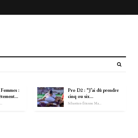
 Femmes :
Pro D2 : “J’ai dû prendre
lètement…
cinq ou six…
astien-Étienne Marechal
Sébastien-Étienne Marechal