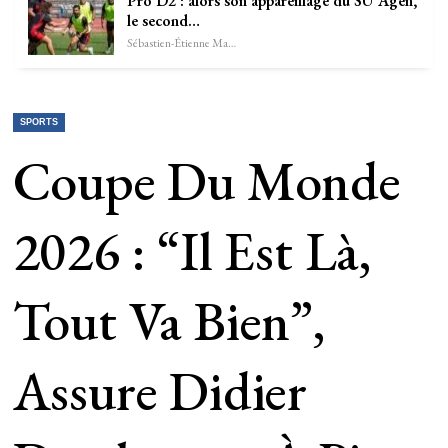
Pro D2 : alors son appareillage du SU Agen,
le second…
Sébastien-Étienne Marechal
SPORTS
Coupe Du Monde
2026 : “Il Est Là,
Tout Va Bien”,
Assure Didier