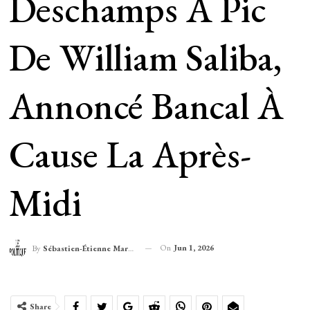
Deschamps À Pic
De William Saliba,
Annoncé Bancal À
Cause La Après-
Midi
On
Jun 1, 2026
By
Sébastien-Étienne Marechal
Share