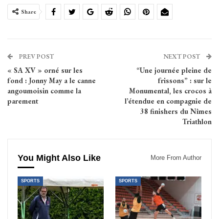
Share
PREV POST
NEXT POST
« SA XV » orné sur les
“Une journée pleine de
fond : Jonny May a le canne
frissons” : sur le
angoumoisin comme la
Monumental, les crocos à
parement
l’étendue en compagnie de
38 finishers du Nîmes
Triathlon
You Might Also Like
More From Author
SPORTS
SPORTS