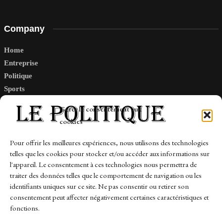
Company
Home
Entreprise
Politique
Sports
Tech
Gérer le consentement aux
Travail
cookies
Finance-Marches
Pour offrir les meilleures expériences, nous utilisons des technologies
telles que les cookies pour stocker et/ou accéder aux informations sur
Links
l'appareil. Le consentement à ces technologies nous permettra de
traiter des données telles que le comportement de navigation ou les
Contact
identifiants uniques sur ce site. Ne pas consentir ou retirer son
consentement peut affecter négativement certaines caractéristiques et
Sitemap
fonctions.