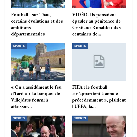
Football : sur Thau,
VIDÉO. Ils pensaient
certains évolutions et des
épauler au pénitence de
ambitions
Cristiano Ronaldo : des
départementales
centaines de…
SPORTS
SPORTS
« On a assidûment le feu
FIFA : le football
d’fard » : La banquet de
« n’appartient à annulé
Villejésus fourni à
précédemment », plaident
affaisser…
l’UEFA, la…
SPORTS
SPORTS