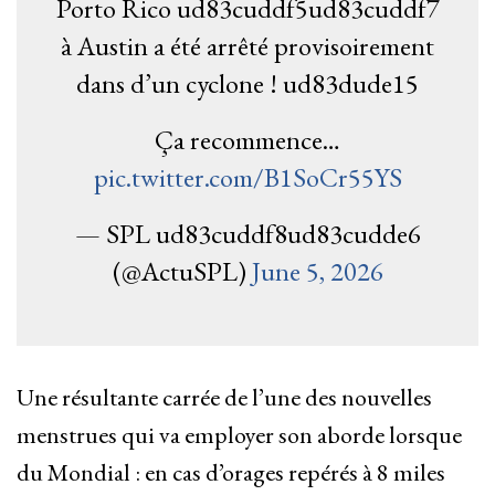
Porto Rico ud83cuddf5ud83cuddf7
à Austin a été arrêté provisoirement
dans d’un cyclone ! ud83dude15
Ça recommence…
pic.twitter.com/B1SoCr55YS
— SPL ud83cuddf8ud83cudde6
(@ActuSPL)
June 5, 2026
Une résultante carrée de l’une des nouvelles
menstrues qui va employer son aborde lorsque
du Mondial : en cas d’orages repérés à 8 miles