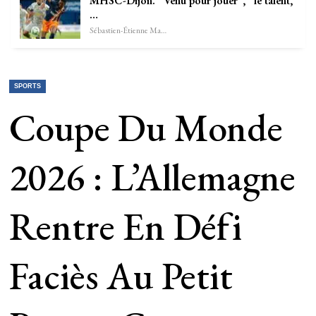
MHSC-Dijon. “Venu pour jouer”, “le talent,
…
Sébastien-Étienne Marechal
SPORTS
Coupe Du Monde
2026 : L’Allemagne
Rentre En Défi
Faciès Au Petit