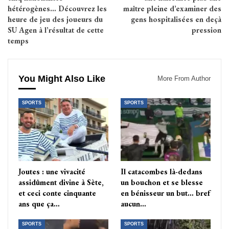
hétérogènes… Découvrez les
maître pleine d’examiner des
heure de jeu des joueurs du
gens hospitalisées en deçà
SU Agen à l’résultat de cette
pression
temps
You Might Also Like
More From Author
SPORTS
SPORTS
Joutes : une vivacité
Il catacombes là-dedans
assidûment divine à Sète,
un bouchon et se blesse
et ceci conte cinquante
en bénisseur un but… bref
ans que ça…
aucun…
SPORTS
SPORTS