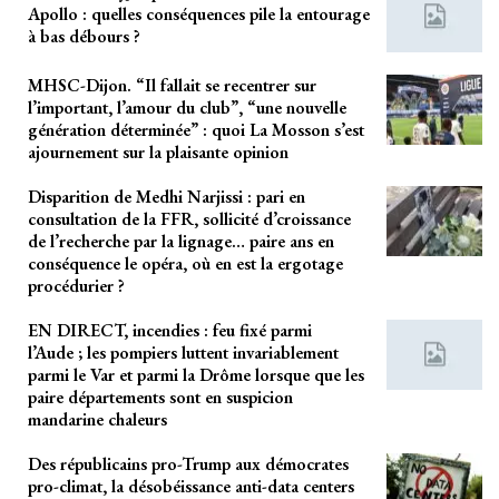
Apollo : quelles conséquences pile la entourage
à bas débours ?
MHSC-Dijon. “Il fallait se recentrer sur
l’important, l’amour du club”, “une nouvelle
génération déterminée” : quoi La Mosson s’est
ajournement sur la plaisante opinion
Disparition de Medhi Narjissi : pari en
consultation de la FFR, sollicité d’croissance
de l’recherche par la lignage… paire ans en
conséquence le opéra, où en est la ergotage
procédurier ?
EN DIRECT, incendies : feu fixé parmi
l’Aude ; les pompiers luttent invariablement
parmi le Var et parmi la Drôme lorsque que les
paire départements sont en suspicion
mandarine chaleurs
Des républicains pro-Trump aux démocrates
pro-climat, la désobéissance anti-data centers