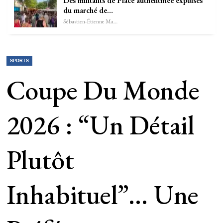
Des militants de Place authentifiée expulsés
du marché de…
Sébastien-Étienne Marechal
SPORTS
Coupe Du Monde
2026 : “Un Détail
Plutôt
Inhabituel”… Une