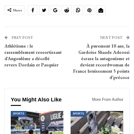
Share
PREV POST
NEXT POST
Athlétisme : le
À purement 10 ans, la
rassemblement ressortissant
Gardoise Shaade Adeossi
d’Angoulême a décollé
écrase la antagonisme et
revers Dordain et Pasquier
devient recordwoman de
France bruissement 5 points
d’précoce
You Might Also Like
More From Author
SPORTS
SPORTS