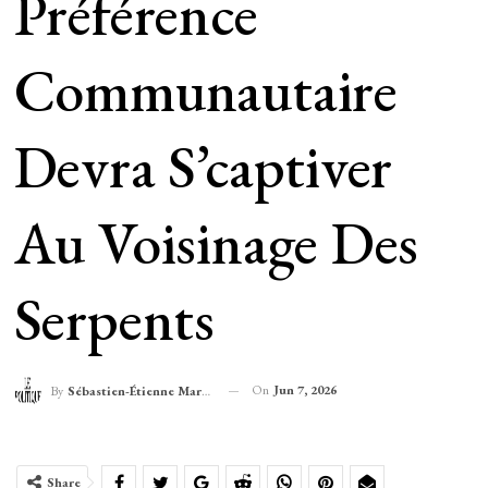
Préférence
Communautaire
Devra S’captiver
Au Voisinage Des
Serpents
On
Jun 7, 2026
By
Sébastien-Étienne Marechal
Share