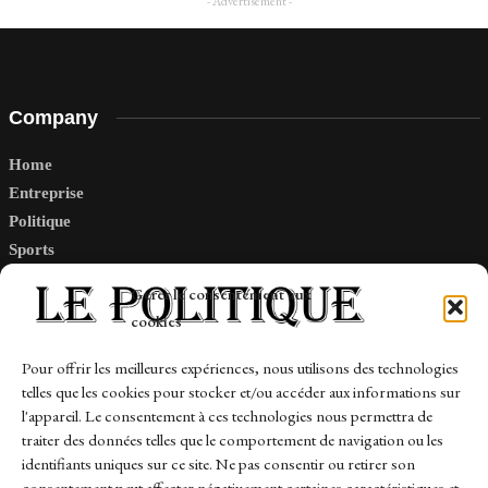
- Advertisement -
Company
Home
Entreprise
Politique
Sports
Tech
Gérer le consentement aux
Travail
cookies
Finance-Marches
Pour offrir les meilleures expériences, nous utilisons des technologies
telles que les cookies pour stocker et/ou accéder aux informations sur
Links
l'appareil. Le consentement à ces technologies nous permettra de
traiter des données telles que le comportement de navigation ou les
Contact
identifiants uniques sur ce site. Ne pas consentir ou retirer son
consentement peut affecter négativement certaines caractéristiques et
Sitemap