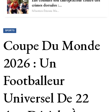
Elle consulte son chiropracteur contre des
crimes dorsales :…
Sébastien-Étienne Marechal
SPORTS
Coupe Du Monde
2026 : Un
Footballeur
Universel De 22