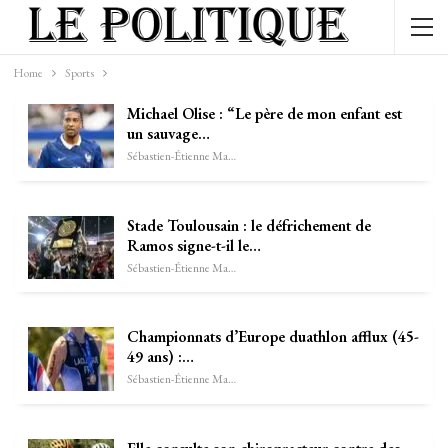
Home
Sports
Michael Olise : “Le père de mon enfant est
un sauvage…
Sébastien-Étienne Marechal
Stade Toulousain : le défrichement de
Ramos signe-t-il le…
Sébastien-Étienne Marechal
Championnats d’Europe duathlon afflux (45-
49 ans) :…
Sébastien-Étienne Marechal