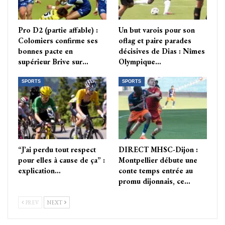
Pro D2 (partie affable) :
Un but varois pour son
Colomiers confirme ses
oflag et paire parades
bonnes pacte en
décisives de Dias : Nîmes
supérieur Brive sur…
Olympique…
SPORTS
SPORTS
“J’ai perdu tout respect
DIRECT MHSC-Dijon :
pour elles à cause de ça” :
Montpellier débute une
explication…
conte temps entrée au
promu dijonnais, ce…
PREV
NEXT