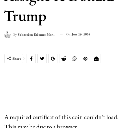
Trump
On
Jun 29, 2026
By
Sébastien-Étienne Marechal
Share
A required certificat of this coin couldn’t load.
This may be due to a browser