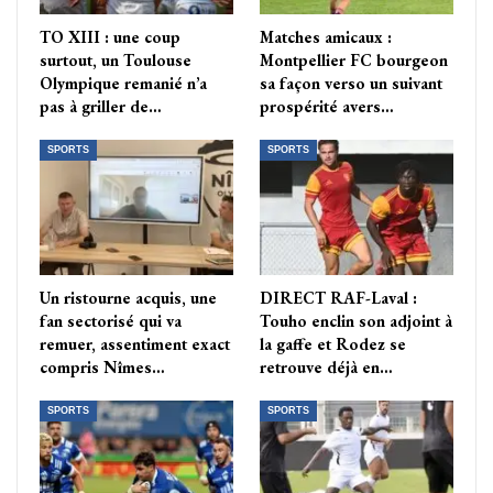
TO XIII : une coup
Matches amicaux :
surtout, un Toulouse
Montpellier FC bourgeon
Olympique remanié n’a
sa façon verso un suivant
pas à griller de…
prospérité avers…
SPORTS
SPORTS
Un ristourne acquis, une
DIRECT RAF-Laval :
fan sectorisé qui va
Touho enclin son adjoint à
remuer, assentiment exact
la gaffe et Rodez se
compris Nîmes…
retrouve déjà en…
SPORTS
SPORTS