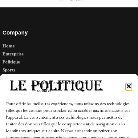
Company
Home
Entreprise
Politique
Sports
Tech
Gérer le consentement aux
Travail
cookies
Finance-Marches
Pour offrir les meilleures expériences, nous utilisons des technologies
telles que les cookies pour stocker et/ou accéder aux informations sur
Links
l'appareil. Le consentement à ces technologies nous permettra de
traiter des données telles que le comportement de navigation ou les
Contact
identifiants uniques sur ce site. Ne pas consentir ou retirer son
consentement peut affecter négativement certaines caractéristiques et
Sitemap