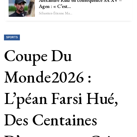
Alexandre Ruiz en conséquence SA XV –
Agen : « C’est…
Sébastien-Étienne Marechal
SPORTS
Coupe Du
Monde2026 :
L’péan Farsi Hué,
Des Centaines