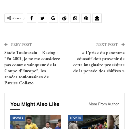
Share
PREV POST
NEXT POST
Stade Toulousain – Racing :
« L’prise du panorama
“En 2003, je ne me considère
éducatif doit provenir de
pas comme vainqueur de la
cette imaginaire procédure
Coupe d’Europe”, les
de la pensée des chiffres »
années toulousaines de
Patrice Collazo
You Might Also Like
More From Author
SPORTS
SPORTS