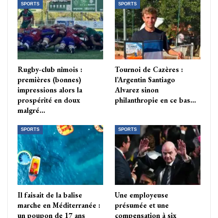
SPORTS
SPORTS
Rugby-club nîmois :
Tournoi de Cazères :
premières (bonnes)
l’Argentin Santiago
impressions alors la
Alvarez sinon
prospérité en doux
philanthropie en ce bas…
malgré…
SPORTS
SPORTS
Il faisait de la balise
Une employeuse
marche en Méditerranée :
présumée et une
un poupon de 17 ans
compensation à six