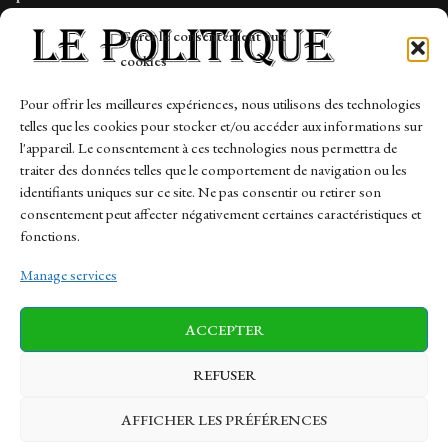
Tech
Gérer le consentement aux
Travail
cookies
Finance-Marches
Pour offrir les meilleures expériences, nous utilisons des technologies
telles que les cookies pour stocker et/ou accéder aux informations sur
Links
l'appareil. Le consentement à ces technologies nous permettra de
traiter des données telles que le comportement de navigation ou les
Contact
identifiants uniques sur ce site. Ne pas consentir ou retirer son
consentement peut affecter négativement certaines caractéristiques et
Sitemap
fonctions.
Manage services
News
Finance-Marches
Politics
ACCEPTER
Business
Tech
Health
Sports
Travel
REFUSER
AFFICHER LES PRÉFÉRENCES
© 1997-2026 - lepolitique.net. All Rights Reserved.