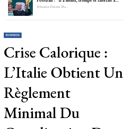
Football : “Il a menti, trompé et cherché à…
Sébastien-Étienne Marechal
BUSINESS
Crise Calorique :
L’Italie Obtient Un
Règlement
Minimal Du