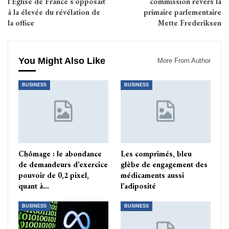
l’Eglise de France s’opposait
commission revers la
à la élevée du révélation de
primaire parlementaire
la office
Mette Frederiksen
You Might Also Like
More From Author
BUSINESS
BUSINESS
Chômage : le abondance
Les comprimés, bleu
de demandeurs d’exercice
glèbe de engagement des
pouvoir de 0,2 pixel,
médicaments aussi
quant à…
l’adiposité
BUSINESS
BUSINESS