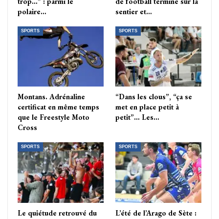
trop…” : parmi le
de football termine sur la
polaire…
sentier et…
SPORTS
SPORTS
Montans. Adrénaline
“Dans les clous”, “ça se
certificat en même temps
met en place petit à
que le Freestyle Moto
petit”… Les…
Cross
SPORTS
SPORTS
Le quiétude retrouvé du
L’été de l’Arago de Sète :