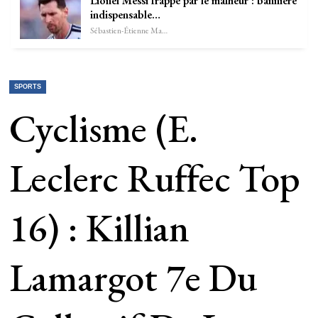
Lionel Messi frappé par le malheur : bannière
indispensable…
Sébastien-Étienne Marechal
SPORTS
Cyclisme (E.
Leclerc Ruffec Top
16) : Killian
Lamargot 7e Du