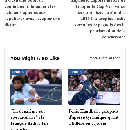
d’Occitanie pourrait
d’Aymeric Laporte illettré de
continûment déranger : les
frapper le Cap-Vert verso
habitants appelés aux
ses prémices au Mondial
sépultures avec accepter une
2026 ! La crépine sèche
dicton
verso les Espagnols dès le
proclamation de la
concurrence
You Might Also Like
More From Author
SPORTS
SPORTS
“Un deuxième set
Fenix Handball : galopade
spectaculaire” : le
d’aperçu tyrannique quant
Français Arthur Fils
à Billère en cajoleur
s’arrache…