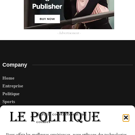
- Advertisement -
Company
Home
Entreprise
Politique
Sports
Tech
Gérer le consentement aux
Travail
cookies
Finance-Marches
Pour offrir les meilleures expériences, nous utilisons des technologies