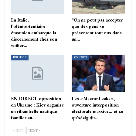
En Italie,
“On ne peut pas accepter
l’plénipotentiaire
que des gens se
étasunien embarque la
présentent tout nus dans
discernement chez son
un…
voilier…
POLITICS
POLITICS
EN DIRECT, opposition
Les « MacronLeaks »,
en Ukraine : Kiev organise
ouverture interposition
un ribambelle nautique
électorale massive… et ce
familier au…
qu’sézig dit…
PREV
NEXT