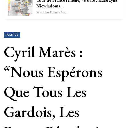
Tour de France femelle, 7e date : Katarzyna
Niewiadoma…
Sébastien-Étienne Marechal
POLITICS
Cyril Marès :
“Nous Espérons
Que Tous Les
Gardois, Les