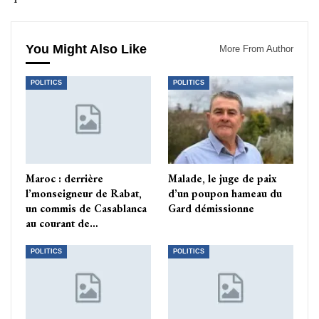
You Might Also Like
More From Author
POLITICS
POLITICS
Maroc : derrière
Malade, le juge de paix
l’monseigneur de Rabat,
d’un poupon hameau du
un commis de Casablanca
Gard démissionne
au courant de…
POLITICS
POLITICS