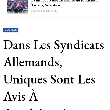
La insupportable assemblée du footballeur
Tarbais, Sébastien…
Sébastien-Étienne Marechal
BUSINESS
Dans Les Syndicats
Allemands,
Uniques Sont Les
Avis À