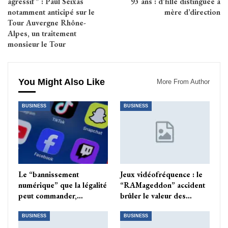
agressif” : Paul Seixas
93 ans : d’fille distinguée à
notamment anticipé sur le
mère d’direction
Tour Auvergne Rhône-
Alpes, un traitement
monsieur le Tour
You Might Also Like
More From Author
BUSINESS
BUSINESS
Le “bannissement
Jeux vidéofréquence : le
numérique” que la légalité
“RAMageddon” accident
peut commander,…
brûler le valeur des…
BUSINESS
BUSINESS