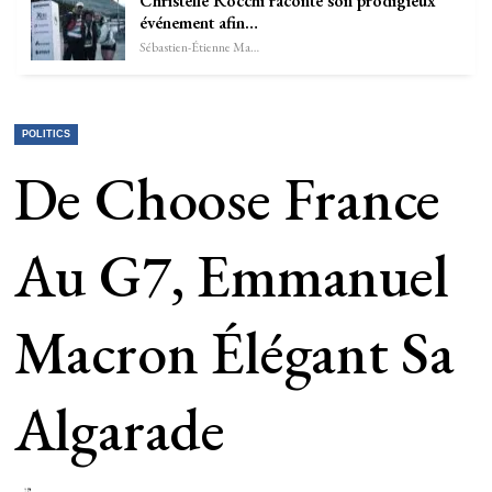
Christelle Rocchi raconte son prodigieux
événement afin…
Sébastien-Étienne Marechal
POLITICS
De Choose France
Au G7, Emmanuel
Macron Élégant Sa
Algarade