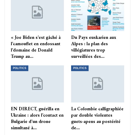
« Joe Biden s’est gâché à
Du Pays euskarien aux
l’camouflet en endossant
Alpes : la plan des
l’domaine de Donald
villégiatures trop
Trump au…
surveillées des…
POLITICS
POLITICS
EN DIRECT, guérilla en
La Colombie calligraphiée
Ukraine : alors l’contact en
par double violentes
Bulgarie d’un drone
guets-apens au postérité
simultané à…
de…