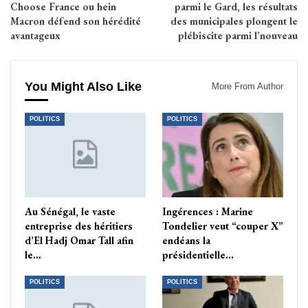
Choose France ou hein
parmi le Gard, les résultats
Macron défend son hérédité
des municipales plongent le
avantageux
plébiscite parmi l’nouveau
You Might Also Like
More From Author
POLITICS
POLITICS
Au Sénégal, le vaste
Ingérences : Marine
entreprise des héritiers
Tondelier veut “couper X”
d’El Hadj Omar Tall afin
endéans la
le…
présidentielle…
POLITICS
POLITICS