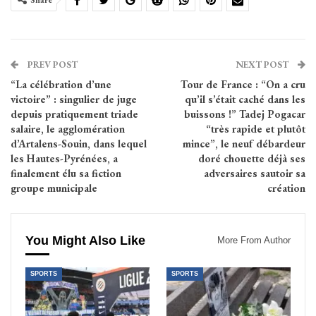
Share
PREV POST
NEXT POST
“La célébration d’une
Tour de France : “On a cru
victoire” : singulier de juge
qu’il s’était caché dans les
depuis pratiquement triade
buissons !” Tadej Pogacar
salaire, le agglomération
“très rapide et plutôt
d’Artalens-Souin, dans lequel
mince”, le neuf débardeur
les Hautes-Pyrénées, a
doré chouette déjà ses
finalement élu sa fiction
adversaires sautoir sa
groupe municipale
création
You Might Also Like
More From Author
SPORTS
SPORTS