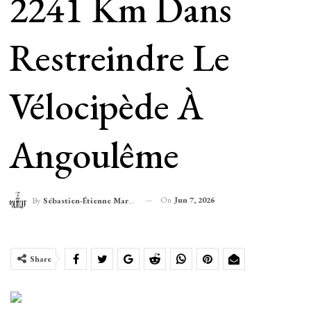
2241 Km Dans
Restreindre Le
Vélocipède À
Angoulême
On
Jun 7, 2026
By
Sébastien-Étienne Marechal
Share