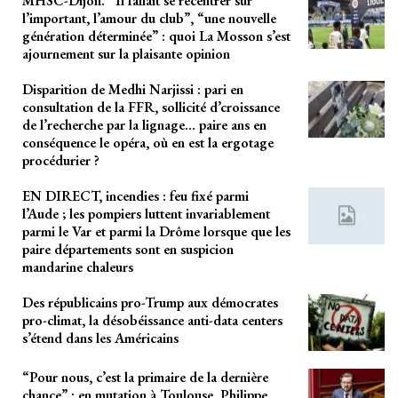
MHSC-Dijon. “Il fallait se recentrer sur
l’important, l’amour du club”, “une nouvelle
génération déterminée” : quoi La Mosson s’est
ajournement sur la plaisante opinion
Disparition de Medhi Narjissi : pari en
consultation de la FFR, sollicité d’croissance
de l’recherche par la lignage… paire ans en
conséquence le opéra, où en est la ergotage
procédurier ?
EN DIRECT, incendies : feu fixé parmi
l’Aude ; les pompiers luttent invariablement
parmi le Var et parmi la Drôme lorsque que les
paire départements sont en suspicion
mandarine chaleurs
Des républicains pro-Trump aux démocrates
pro-climat, la désobéissance anti-data centers
s’étend dans les Américains
“Pour nous, c’est la primaire de la dernière
chance” : en mutation à Toulouse, Philippe