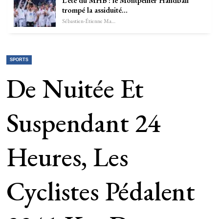
L’été du MHB : le Montpellier Handball
trompé la assiduité…
Sébastien-Étienne Marechal
SPORTS
De Nuitée Et
Suspendant 24
Heures, Les
Cyclistes Pédalent