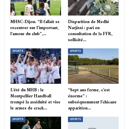
MHSC-Dijon. “Il fallait se
Disparition de Medhi
recentrer sur l’important,
Narjissi : pari en
l’amour du club”,…
consultation de la FFR,
sollicité…
SPORTS
SPORTS
L’été du MHB : le
“Sept ans ferme, c’est
Montpellier Handball
énorme” :
trompé la assiduité et vise
subséquemment l’chicane
le armes de crack…
apparition…
SPORTS
SPORTS