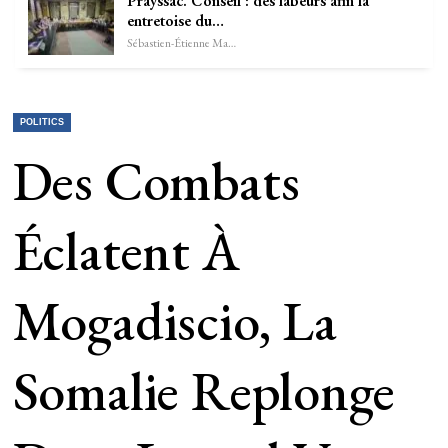
Prayssac. Conseil : des labeurs afin la
entretoise du…
Sébastien-Étienne Marechal
POLITICS
Des Combats
Éclatent À
Mogadiscio, La
Somalie Replonge