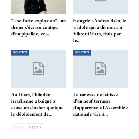
“Une forte explosion” : un
Hongrie : Andras Baka, le
drone s’écrase contigu
« idole qui a dit non » à
d’un pipeline, en…
Viktor Orban, frais par
le…
POLITICS
POLITICS
Au Liban, l’blindée
Le canevas de bâtisse
israélienne a baigné à
d’un neuf terrasse
cause un clocher quoique
d’apparence à l’Assemblée
le déploiement de…
nationale vire à…
PREV
NEXT