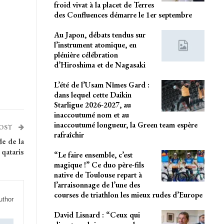
froid vivat à la placet de Terres
des Confluences démarre le 1er septembre
Au Japon, débats tendus sur
l’instrument atomique, en
plénière célébration
d’Hiroshima et de Nagasaki
L’été de l’Usam Nîmes Gard :
dans lequel cette Daikin
Starligue 2026-2027, au
inaccoutumé nom et au
inaccoutumé longueur, la Green team espère
POST
rafraîchir
de de la
 qataris
“Le faire ensemble, c’est
magique !” Ce duo père-fils
native de Toulouse repart à
l’arraisonnage de l’une des
courses de triathlon les mieux rudes d’Europe
uthor
David Lisnard : “Ceux qui