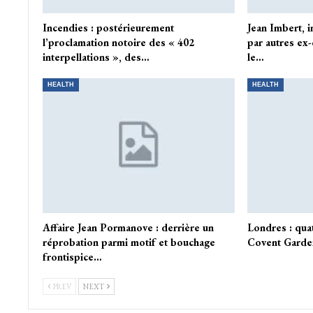
Incendies : postérieurement
Jean Imbert, 
l’proclamation notoire des « 402
par autres ex
interpellations », des…
le…
HEALTH
HEALTH
Affaire Jean Pormanove : derrière un
Londres : qua
réprobation parmi motif et bouchage
Covent Garden
frontispice…
PREV
NEXT