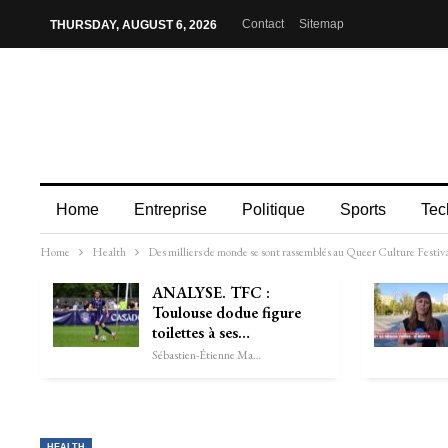
Contact
Sitemap
THURSDAY, AUGUST 6, 2026
Home
Entreprise
Politique
Sports
Tec
Home
Health
Des milliers de monde se sont rassemblés au Queer Culture Festiva
ANALYSE. TFC :
Toulouse dodue figure
toilettes à ses…
Sébastien-Étienne Marechal
HEALTH