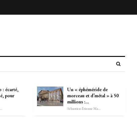
 : écarté,
Un « éphéméride de
ué, pour
morceau et d’métal » à 50
millions :…
astien-Étienne Marechal
Sébastien-Étienne Marechal