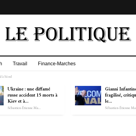
h
Travail
Finance-Marches
l à Séoul
Ukraine : une diffamé
Gianni Infantino
russe accident 15 morts à
fragilisé, critiq
Kiev et à…
le…
Sébastien-Étienne Marechal
Séb