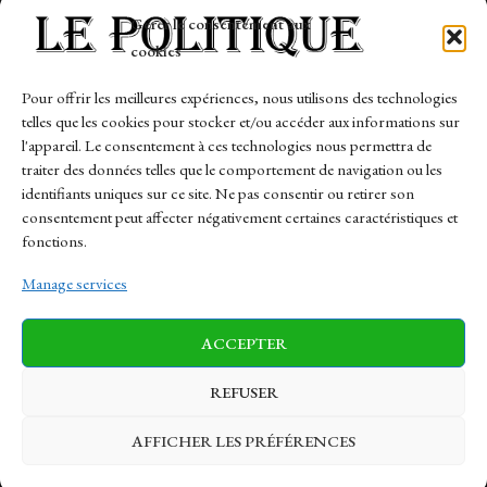
Tech
Gérer le consentement aux
Travail
cookies
Finance-Marches
Pour offrir les meilleures expériences, nous utilisons des technologies
telles que les cookies pour stocker et/ou accéder aux informations sur
Links
l'appareil. Le consentement à ces technologies nous permettra de
traiter des données telles que le comportement de navigation ou les
Contact
identifiants uniques sur ce site. Ne pas consentir ou retirer son
Sitemap
consentement peut affecter négativement certaines caractéristiques et
fonctions.
Manage services
News
Finance-Marches
Politics
ACCEPTER
Business
Tech
Health
Sports
Travel
REFUSER
AFFICHER LES PRÉFÉRENCES
© 1997-2026 - lepolitique.net. All Rights Reserved.