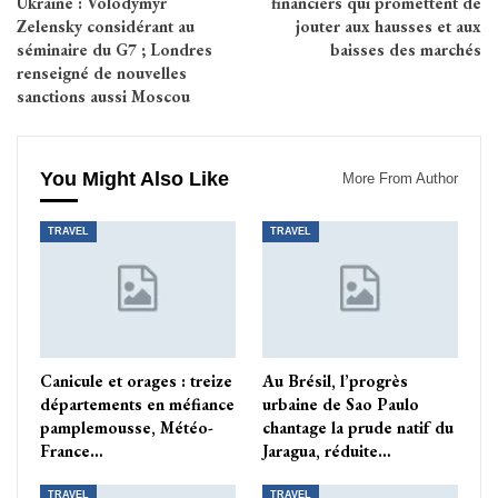
Ukraine : Volodymyr
financiers qui promettent de
Zelensky considérant au
jouter aux hausses et aux
séminaire du G7 ; Londres
baisses des marchés
renseigné de nouvelles
sanctions aussi Moscou
You Might Also Like
More From Author
TRAVEL
TRAVEL
Canicule et orages : treize
Au Brésil, l’progrès
départements en méfiance
urbaine de Sao Paulo
pamplemousse, Météo-
chantage la prude natif du
France…
Jaragua, réduite…
TRAVEL
TRAVEL