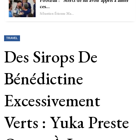
Football : “Merci de lui avoir appris à aimer
ces…
Sébastien-Étienne Marechal
TRAVEL
Des Sirops De
Bénédictine
Excessivement
Verts : Yuka Preste