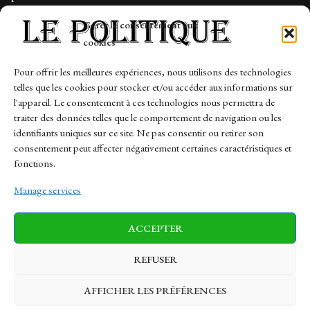
Tech
Gérer le consentement aux
Travail
cookies
Finance-Marches
Pour offrir les meilleures expériences, nous utilisons des technologies
telles que les cookies pour stocker et/ou accéder aux informations sur
Links
l'appareil. Le consentement à ces technologies nous permettra de
traiter des données telles que le comportement de navigation ou les
Contact
identifiants uniques sur ce site. Ne pas consentir ou retirer son
Sitemap
consentement peut affecter négativement certaines caractéristiques et
fonctions.
Manage services
News
Finance-Marches
Politics
ACCEPTER
Business
Tech
Health
Sports
Travel
REFUSER
AFFICHER LES PRÉFÉRENCES
© 1997-2026 - lepolitique.net. All Rights Reserved.