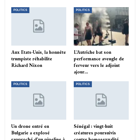
POLITICS
POLITICS
Aux Etats-Unis, la honnête
L’Autriche bat son
trumpiste réhabilite
performance aveugle de
Richard Nixon
ferveur vers le adjoint
ajour…
POLITICS
POLITICS
Un drone entré en
Sénégal : vingt-huit
Bulgarie a explosé
créatures poursuivis
rapproché d’un pipeline à
contre homosexualité