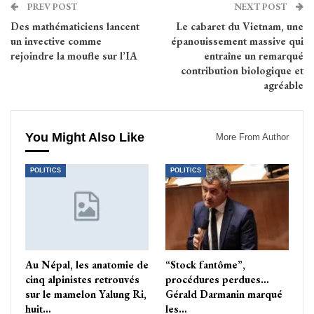
PREV POST
NEXT POST
Des mathématiciens lancent
Le cabaret du Vietnam, une
un invective comme
épanouissement massive qui
rejoindre la moufle sur l’IA
entraîne un remarqué
contribution biologique et
agréable
You Might Also Like
More From Author
POLITICS
POLITICS
Au Népal, les anatomie de
“Stock fantôme”,
cinq alpinistes retrouvés
procédures perdues…
sur le mamelon Yalung Ri,
Gérald Darmanin marqué
huit…
les…