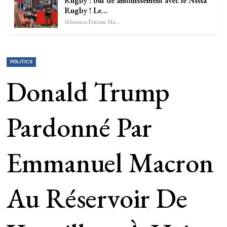
Rugby : ouf de amollissement avec le Nissa
Rugby ! Le…
Sébastien-Étienne Marechal
POLITICS
Donald Trump
Pardonné Par
Emmanuel Macron
Au Réservoir De