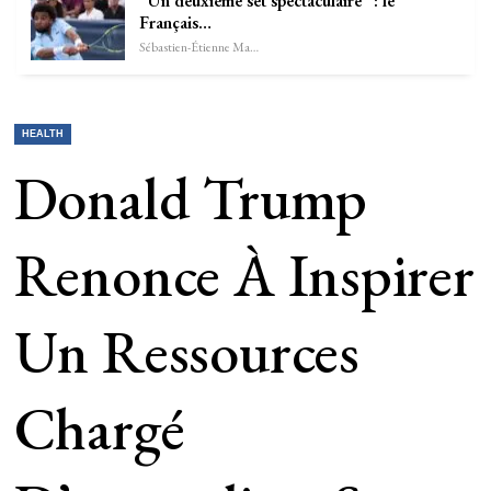
“Un deuxième set spectaculaire” : le
Français…
Sébastien-Étienne Marechal
HEALTH
Donald Trump
Renonce À Inspirer
Un Ressources
Chargé