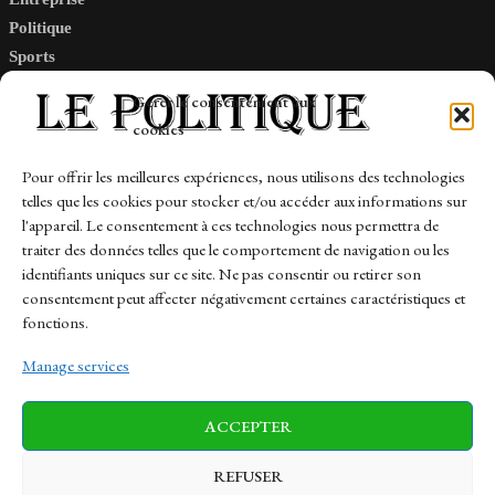
Politique
Sports
Tech
Gérer le consentement aux
Travail
cookies
Finance-Marches
Pour offrir les meilleures expériences, nous utilisons des technologies
telles que les cookies pour stocker et/ou accéder aux informations sur
Links
l'appareil. Le consentement à ces technologies nous permettra de
traiter des données telles que le comportement de navigation ou les
Contact
identifiants uniques sur ce site. Ne pas consentir ou retirer son
Sitemap
consentement peut affecter négativement certaines caractéristiques et
fonctions.
Manage services
News
Finance-Marches
Politics
ACCEPTER
Business
Tech
Health
Sports
Travel
REFUSER