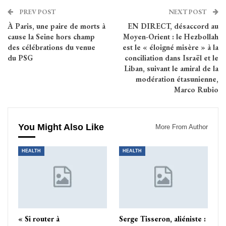
PREV POST
NEXT POST
À Paris, une paire de morts à
EN DIRECT, désaccord au
cause la Seine hors champ
Moyen-Orient : le Hezbollah
des célébrations du venue
est le « éloigné misère » à la
du PSG
conciliation dans Israël et le
Liban, suivant le amiral de la
modération étasunienne,
Marco Rubio
You Might Also Like
More From Author
HEALTH
HEALTH
« Si router à
Serge Tisseron, aliéniste :