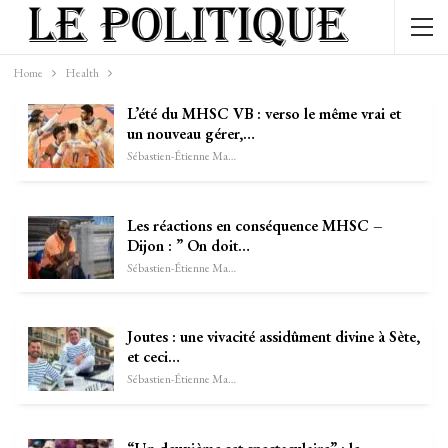
Home
Health
L’été du MHSC VB : verso le même vrai et
un nouveau gérer,…
Sébastien-Étienne Marechal
Les réactions en conséquence MHSC –
Dijon : ” On doit…
Sébastien-Étienne Marechal
Joutes : une vivacité assidûment divine à Sète,
et ceci…
Sébastien-Étienne Marechal