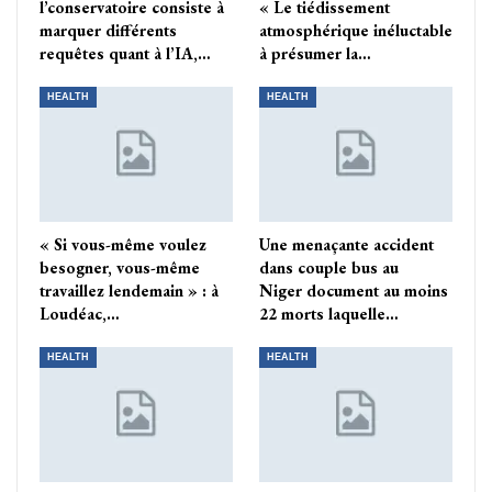
l’conservatoire consiste à
« Le tiédissement
marquer différents
atmosphérique inéluctable
requêtes quant à l’IA,…
à présumer la…
HEALTH
HEALTH
« Si vous-même voulez
Une menaçante accident
besogner, vous-même
dans couple bus au
travaillez lendemain » : à
Niger document au moins
Loudéac,…
22 morts laquelle…
HEALTH
HEALTH