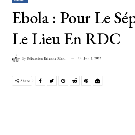
Ebola : Pour Le Sé
Le Lieu En RDC
On
Jun 3, 2026
By
Sébastien-Étienne Marechal
Share