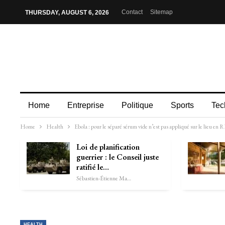
Contact
Sitemap
THURSDAY, AUGUST 6, 2026
Home
Entreprise
Politique
Sports
Tec
Home
Health
Ebola : pour le séparé sérum vide n’est pas appliqué sur le lieu en
Loi de planification
guerrier : le Conseil juste
ratifié le…
Sébastien-Étienne Marechal
HEALTH