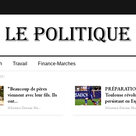
h
Travail
Finance-Marches
 RDC
“Beaucoup de pères
PRÉPARATION
viennent avec leur fils. Ils
Toulouse révolu
ont…
persistant en 
Sébastien-Étienne Marechal
Séb