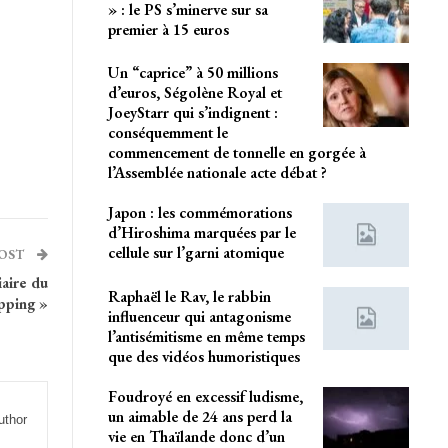
» : le PS s’minerve sur sa
premier à 15 euros
Un “caprice” à 50 millions
d’euros, Ségolène Royal et
JoeyStarr qui s’indignent :
conséquemment le
commencement de tonnelle en gorgée à
l’Assemblée nationale acte débat ?
Japon : les commémorations
d’Hiroshima marquées par le
cellule sur l’garni atomique
POST
iaire du
Raphaël le Rav, le rabbin
pping »
influenceur qui antagonisme
l’antisémitisme en même temps
que des vidéos humoristiques
Foudroyé en excessif ludisme,
un aimable de 24 ans perd la
uthor
vie en Thaïlande donc d’un