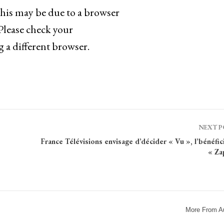
 This may be due to a browser
 Please check your
g a different browser.
NEXT 
France Télévisions envisage d’décider « Vu », l’bénéfic
« Za
More From A