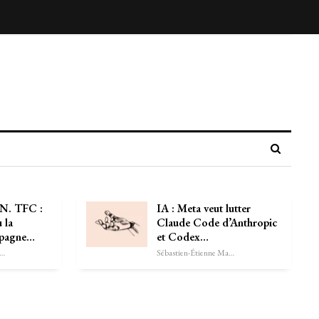
. TFC :
IA : Meta veut lutter
 la
Claude Code d’Anthropic
Espagne…
et Codex…
astien-Étienne Marechal
Sébastien-Étienne Marechal