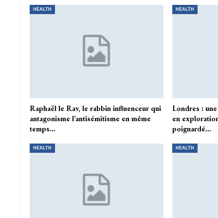
HEALTH
HEALTH
Raphaël le Rav, le rabbin influenceur qui
Londres : une
antagonisme l’antisémitisme en même
en exploration
temps…
poignardé…
HEALTH
HEALTH