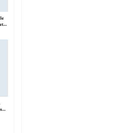
le
 et…
a
rs…