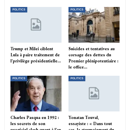
POLITICS
POLITICS
Trump et Milei ciblent
Suicides et tentatives au
Lula à paire traitement de
corsage des dettes du
l’privilège présidentielle…
Premier plénipotentiaire :
le office…
POLITICS
POLITICS
Charles Pasqua en 1992 :
Yonatan Touval,
les secrets de son
essayiste : « Dans tout
progiciel clash quant à l’an
cas, la atermoiement du