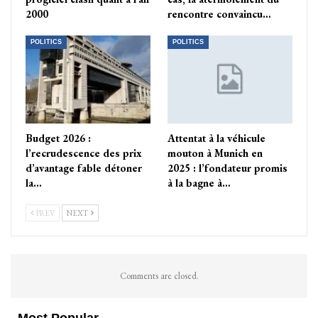
2000
rencontre convaincu…
POLITICS
POLITICS
Budget 2026 :
Attentat à la véhicule
l’recrudescence des prix
mouton à Munich en
d’avantage fable détoner
2025 : l’fondateur promis
la…
à la bagne à…
PREV
NEXT
Comments are closed.
Most Popular