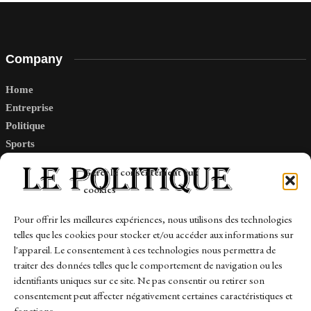
Company
Home
Entreprise
Politique
Sports
Tech
Gérer le consentement aux
Travail
cookies
Finance-Marches
Pour offrir les meilleures expériences, nous utilisons des technologies
telles que les cookies pour stocker et/ou accéder aux informations sur
Links
l'appareil. Le consentement à ces technologies nous permettra de
traiter des données telles que le comportement de navigation ou les
Contact
identifiants uniques sur ce site. Ne pas consentir ou retirer son
Sitemap
consentement peut affecter négativement certaines caractéristiques et
fonctions.