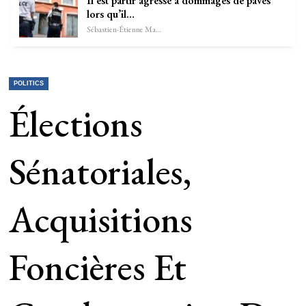
Il est partir agressé à dommages de pavés
lors qu’il…
Sébastien-Étienne Marechal
POLITICS
Élections
Sénatoriales,
Acquisitions
Foncières Et