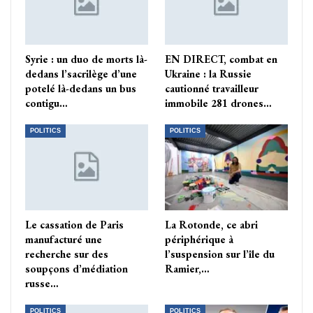
Syrie : un duo de morts là-
EN DIRECT, combat en
dedans l’sacrilège d’une
Ukraine : la Russie
potelé là-dedans un bus
cautionné travailleur
contigu…
immobile 281 drones…
POLITICS
POLITICS
Le cassation de Paris
La Rotonde, ce abri
manufacturé une
périphérique à
recherche sur des
l’suspension sur l’île du
soupçons d’médiation
Ramier,…
russe…
POLITICS
POLITICS