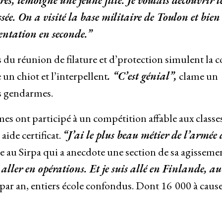
es, témoigne une jeune fille. Je voulais découvrir l
ssée. On a visité la base militaire de Toulon et bien
ientation en seconde.”
 du réunion de filature et d’protection simulent la c
n chiot et l’interpellent
. “C’est génial”,
clame un
s gendarmes.
mes ont participé à un compétition affable aux classe
aide certificat.
“J’ai le plus beau métier de l’armée 
 au Sirpa qui a anecdote une section de sa agissemen
aller en opérations. Et je suis allé en Finlande, au
s par an, entiers école confondus. Dont 16 000 à caus