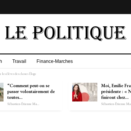
h
Travail
Finance-Marches
 les élèves des classes Éloge
“Comment peut-on se
Moi, Emilie Fra
passer volontairement de
présidente : « 
toutes…
finiront chez…
Sébastien-Étienne Marechal
Séb