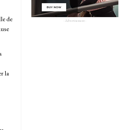
lle de
- Advertisement -
ause
s
r la