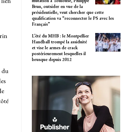
 lien
mutation à Toulouse, Philippe
Brun, outsider en vue de la
présidentielle, veut chercher que cette
qualification va “reconnecter le PS avec les
Français”
rin
L’été du MHB : le Montpellier
Handball trompé la assiduité
et vise le armes de crack
postérieurement lesquelles il
brusque depuis 2012
s du
les
le
côté