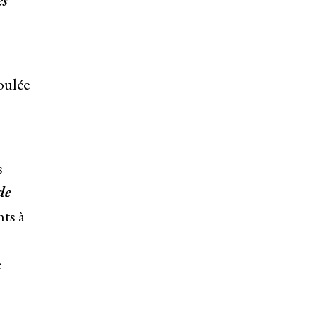
es
oulée
s
de
ts à
e