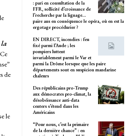
: pari en consultation de la
FFR, sollicité d’croissance de
l’recherche par la lignage…
de
paire ans en conséquence le opéra, où en est la
ergotage procédurier ?
EN DIRECT, incendies : feu
 la
fixé parmi l’Aude ; les
pompiers luttent
 Ce
invariablement parmi le Var et
nse”
parmi la Drôme lorsque que les paire
départements sont en suspicion mandarine
es de
chaleurs
Des républicains pro-Trump
aux démocrates pro-climat, la
désobéissance anti-data
centers s’étend dans les
Américains
e le
“Pour nous, c’est la primaire
de la dernière chance” : en