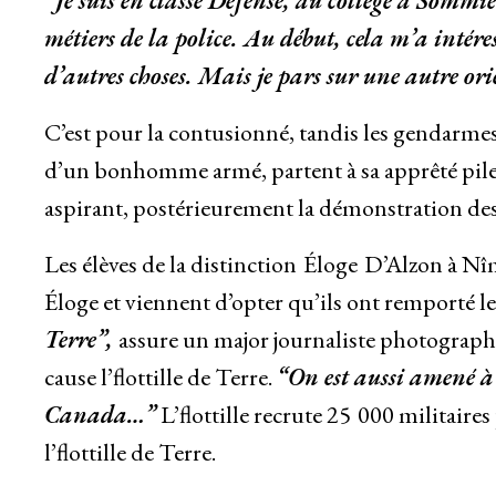
“Je suis en classe Défense, au collège à Sommièr
métiers de la police. Au début, cela m’a intére
d’autres choses. Mais je pars sur une autre or
C’est pour la contusionné, tandis les gendarmes
d’un bonhomme armé, partent à sa apprêté pile u
aspirant, postérieurement la démonstration de
Les élèves de la distinction Éloge D’Alzon à Nî
Éloge et viennent d’opter qu’ils ont remporté le 
Terre”,
assure un major journaliste photographe
cause l’flottille de Terre.
“On est aussi amené à 
Canada…”
L’flottille recrute 25 000 militaire
l’flottille de Terre.