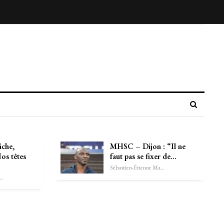
iche,
MHSC – Dijon : “Il ne
Nos têtes
faut pas se fixer de…
Sébastien-Étienne Marechal
astien-Étienne Marechal