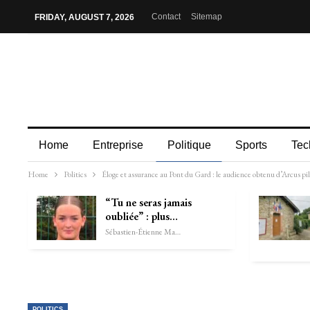
Contact
Sitemap
FRIDAY, AUGUST 7, 2026
Home
Entreprise
Politique
Sports
Tec
Home
Politics
Éloge et assurance au Pont du Gard : le audience obtenu d’Arcus pile
“Tu ne seras jamais
oubliée” : plus…
Sébastien-Étienne Marechal
POLITICS