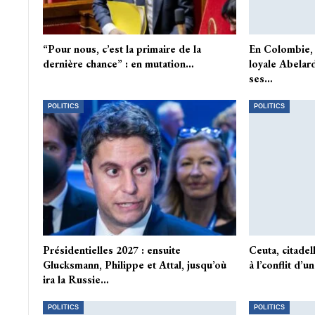
“Pour nous, c’est la primaire de la
En Colombie, 
dernière chance” : en mutation…
loyale Abelard
ses…
POLITICS
POLITICS
Présidentielles 2027 : ensuite
Ceuta, citadel
Glucksmann, Philippe et Attal, jusqu’où
à l’conflit d’u
ira la Russie…
POLITICS
POLITICS