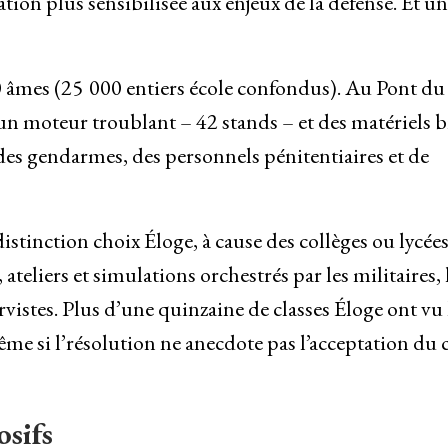
ation plus sensibilisée aux enjeux de la défense. Et un
000 âmes (25 000 entiers école confondus). Au Pont du
un moteur troublant – 42 stands – et des matériels b
 des gendarmes, des personnels pénitentiaires et de
stinction choix Éloge, à cause des collèges ou lycée
teliers et simulations orchestrés par les militaires, 
rvistes. Plus d’une quinzaine de classes Éloge ont vu 
me si l’résolution ne anecdote pas l’acceptation du 
osifs