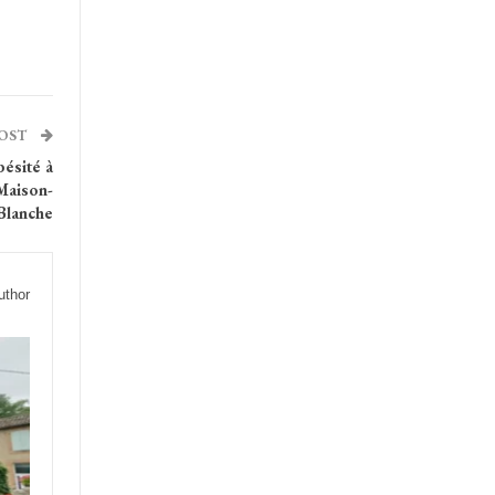
POST
ésité à
Maison-
Blanche
uthor