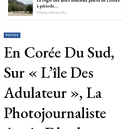
Le réglé des alors délicieux places de Lozère
à période…
Sébastien-Étienne Marechal
POLITICS
En Corée Du Sud,
Sur « L’île Des
Adulateur », La
Photojournaliste