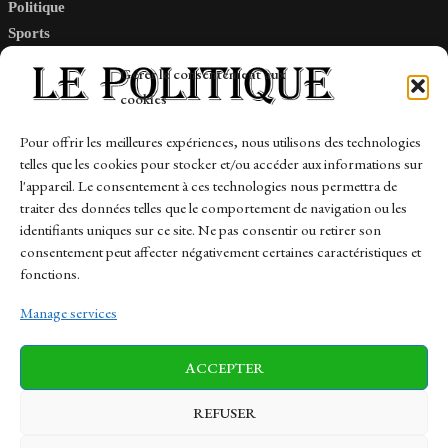
Politique
Sports
Tech
Gérer le consentement aux
Travail
cookies
Finance-Marches
Pour offrir les meilleures expériences, nous utilisons des technologies
telles que les cookies pour stocker et/ou accéder aux informations sur
Links
l'appareil. Le consentement à ces technologies nous permettra de
traiter des données telles que le comportement de navigation ou les
Contact
identifiants uniques sur ce site. Ne pas consentir ou retirer son
consentement peut affecter négativement certaines caractéristiques et
Sitemap
fonctions.
Manage services
News
Finance-Marches
Politics
ACCEPTER
Business
Tech
Health
Sports
Travel
REFUSER