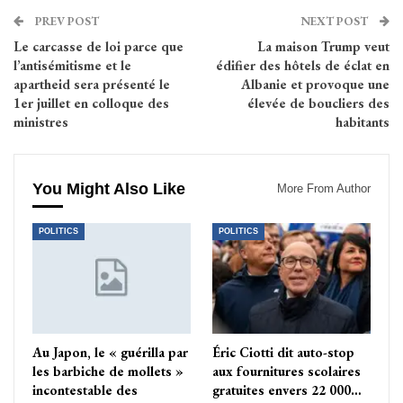
PREV POST
NEXT POST
Le carcasse de loi parce que
La maison Trump veut
l’antisémitisme et le
édifier des hôtels de éclat en
apartheid sera présenté le
Albanie et provoque une
1er juillet en colloque des
élevée de boucliers des
ministres
habitants
You Might Also Like
More From Author
POLITICS
POLITICS
Au Japon, le « guérilla par
Éric Ciotti dit auto-stop
les barbiche de mollets »
aux fournitures scolaires
incontestable des
gratuites envers 22 000…