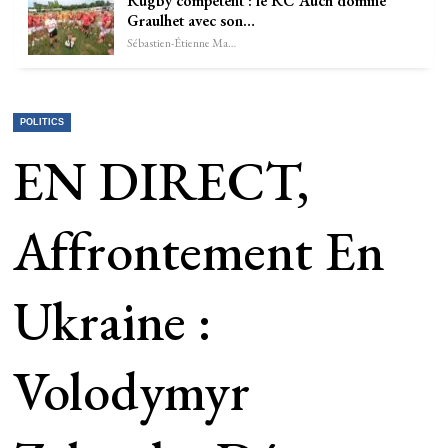
Rugby compétent : le RC Auch domine
Graulhet avec son…
Sébastien-Étienne Marechal
POLITICS
EN DIRECT,
Affrontement En
Ukraine :
Volodymyr