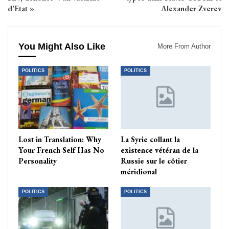
d’Etat »
Alexander Zverev
You Might Also Like
More From Author
POLITICS
POLITICS
Lost in Translation: Why
La Syrie collant la
Your French Self Has No
existence vétéran de la
Personality
Russie sur le côtier
méridional
POLITICS
POLITICS