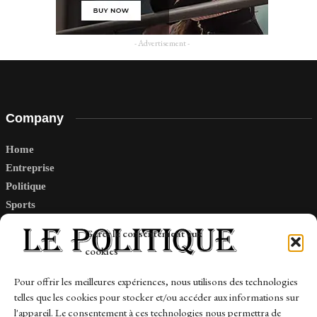
- Advertisement -
Company
Home
Entreprise
Politique
Sports
Tech
Gérer le consentement aux
Travail
cookies
Finance-Marches
Pour offrir les meilleures expériences, nous utilisons des technologies
telles que les cookies pour stocker et/ou accéder aux informations sur
Links
l'appareil. Le consentement à ces technologies nous permettra de