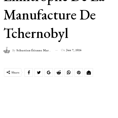
Manufacture De
Tchernobyl
On
Jun 7, 2026
By
Sébastien-Étienne Marechal
Share