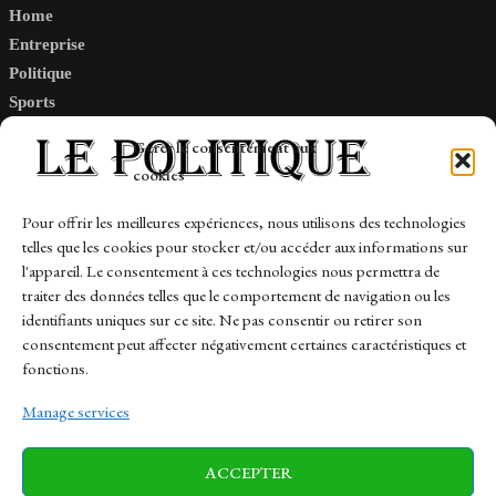
Home
Entreprise
Politique
Sports
Tech
Gérer le consentement aux
Travail
cookies
Finance-Marches
Pour offrir les meilleures expériences, nous utilisons des technologies
telles que les cookies pour stocker et/ou accéder aux informations sur
Links
l'appareil. Le consentement à ces technologies nous permettra de
traiter des données telles que le comportement de navigation ou les
Contact
identifiants uniques sur ce site. Ne pas consentir ou retirer son
Sitemap
consentement peut affecter négativement certaines caractéristiques et
fonctions.
Manage services
News
Finance-Marches
Politics
ACCEPTER
Business
Tech
Health
Sports
Travel