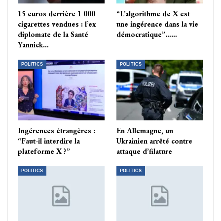
15 euros derrière 1 000
“L’algorithme de X est
cigarettes vendues : l’ex
une ingérence dans la vie
diplomate de la Santé
démocratique”……
Yannick…
POLITICS
POLITICS
Ingérences étrangères :
En Allemagne, un
“Faut-il interdire la
Ukrainien arrêté contre
plateforme X ?”
attaque d’filature
POLITICS
POLITICS