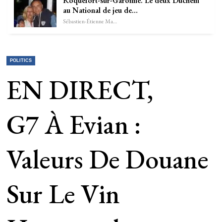
Roquefort-sur-Garonne. Le deux Duchein
au National de jeu de…
Sébastien-Étienne Marechal
POLITICS
EN DIRECT,
G7 À Evian :
Valeurs De Douane
Sur Le Vin