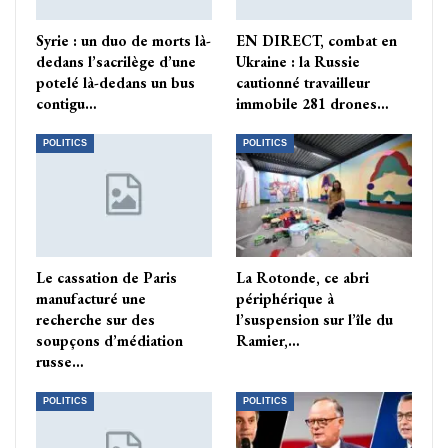
Syrie : un duo de morts là-
EN DIRECT, combat en
dedans l’sacrilège d’une
Ukraine : la Russie
potelé là-dedans un bus
cautionné travailleur
contigu…
immobile 281 drones…
POLITICS
POLITICS
Le cassation de Paris
La Rotonde, ce abri
manufacturé une
périphérique à
recherche sur des
l’suspension sur l’île du
soupçons d’médiation
Ramier,…
russe…
POLITICS
POLITICS