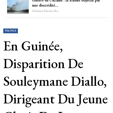
Guerre en Ukraine : la Russie objectif par
une discrédité…
Sébastien-Étienne Marechal
POLITICS
En Guinée,
Disparition De
Souleymane Diallo,
Dirigeant Du Jeune