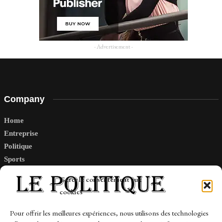
- Advertisement -
Company
Home
Entreprise
Politique
Sports
Tech
Gérer le consentement aux
Travail
cookies
Finance-Marches
Pour offrir les meilleures expériences, nous utilisons des technologies